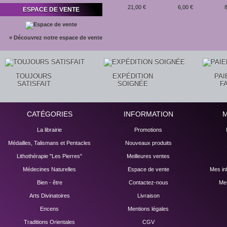
21,00 €
6,00 €
8
ESPACE DE VENTE
» Découvrez notre espace de vente
TOUJOURS
EXPÉDITION
PA
SATISFAIT
SOIGNÉE
F
CATÉGORIES
INFORMATION
La librairie
Promotions
Médailles, Talismans et Pentacles
Nouveaux produits
Lithothérapie "Les Pierres"
Meilleures ventes
Médecines Naturelles
Espace de vente
Mes in
Bien - être
Contactez-nous
Mes
Arts Divinatoires
Livraison
Encens
Mentions légales
Traditions Orientales
CGV