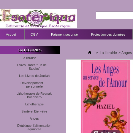
Accueil
CGV
Paiement sécurisé
Protection des données
CATÉGORIES
>
La librairie
>
Anges
La librairie
Livres Rares "Fin de
Stocks"
Les Livres de Joeliah
Développement
personnelle
Lithothérapie de Reynald
Boschiero
Lithothérapie
Santé et Bien-être
Anges
Diététique, l'alimentation
équilibrée