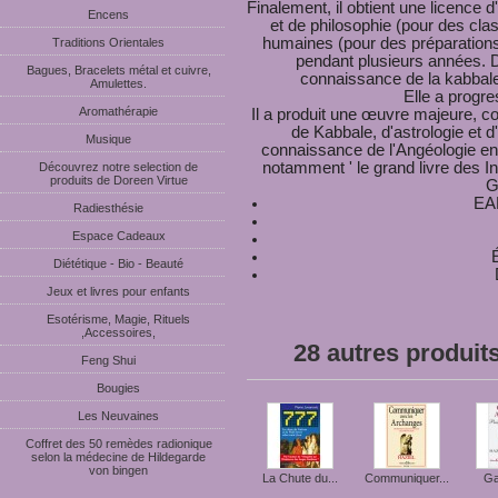
Finalement, il obtient une licence
Encens
et de philosophie (pour des cla
humaines (pour des préparations
Traditions Orientales
pendant plusieurs années. D
Bagues, Bracelets métal et cuivre,
connaissance de la kabbale 
Amulettes.
Elle a progre
Aromathérapie
Il a produit une œuvre majeure, co
de Kabbale, d'astrologie et d
Musique
connaissance de l'Angéologie en
notamment ' le grand livre des In
Découvrez notre selection de
produits de Doreen Virtue
G
EA
Radiesthésie
Espace Cadeaux
É
Diététique - Bio - Beauté
Jeux et livres pour enfants
Esotérisme, Magie, Rituels
,Accessoires,
28 autres produit
Feng Shui
Bougies
Les Neuvaines
Coffret des 50 remèdes radionique
selon la médecine de Hildegarde
von bingen
La Chute du...
Communiquer...
Gab