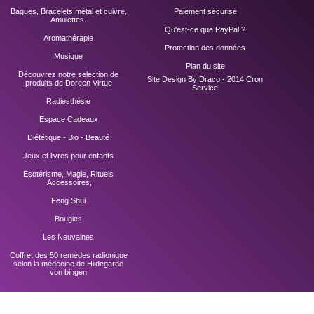
Bagues, Bracelets métal et cuivre,
Paiement sécurisé
Amulettes.
Qu'est-ce que PayPal ?
Aromathérapie
Protection des données
Musique
Plan du site
Découvrez notre selection de
Site Design By Draco - 2014
Cron
produits de Doreen Virtue
Service
Radiesthésie
Espace Cadeaux
Diététique - Bio - Beauté
Jeux et livres pour enfants
Esotérisme, Magie, Rituels
,Accessoires,
Feng Shui
Bougies
Les Neuvaines
Coffret des 50 remèdes radionique
selon la médecine de Hildegarde
von bingen