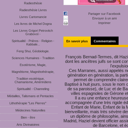
AGRANDIR
Radiesthésie
Radiesthésie Livres
Partager sur Facebook
Livres Cartomancie
Envoyer à un ami
Imprimer
Les livres de Michel Dogna
Les Livres Grigori Petrovitch
Grabovoï -
Spiritualité - Prières - Religion -
En savoir plus
Commentaires
Kabbale...
Feng Shui, Géobiologie.
François Bernad-Termes, dit Haziel
Sciences Humaines - Tradition
dont les ancêtres juifs se sont co
Esotérisme, Magie,
l'expulsi
Ces Marranes, aussi appelés no
Magnétisme, Magnétothérapie,
génération en génération, la parti
Tradition esotérique,
permet de comprendre claire
Chamanisme, Amérindiens
Baptisé à huit jours, sous le nom 
de sa paroisse), de Luc et de Ba
Spiritualité - Channeling
villes espagnoles de Gérone et 
Médailles, Talismans et Pentacles
Il a eu une enfance heureuse,
accompagnée d'une très rigide édu
Lithothérapie "Les Pierres"
Enfant de Marie, Enfant de la 
Médecines Naturelles
bienveillante, mais très sévère d
un diplôme de philosophie, ain
Bien - être
Madrid, Haziel devient officier assi
Arts Divinatoires
de Barcelone, et é