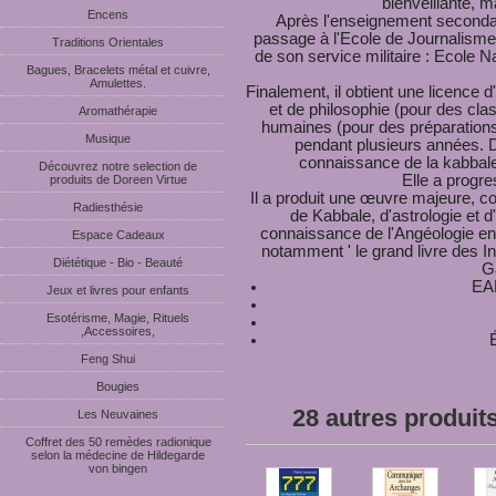
bienveillante, m
Encens
Après l'enseignement secondair
passage à l'Ecole de Journalisme d
Traditions Orientales
de son service militaire : Ecole N
Bagues, Bracelets métal et cuivre,
Amulettes.
Finalement, il obtient une licence
et de philosophie (pour des cla
Aromathérapie
humaines (pour des préparations
Musique
pendant plusieurs années. D
connaissance de la kabbale 
Découvrez notre selection de
Elle a progre
produits de Doreen Virtue
Il a produit une œuvre majeure, co
Radiesthésie
de Kabbale, d'astrologie et d
connaissance de l'Angéologie en
Espace Cadeaux
notamment ' le grand livre des In
Diététique - Bio - Beauté
Ga
EA
Jeux et livres pour enfants
Esotérisme, Magie, Rituels
,Accessoires,
É
Feng Shui
Bougies
28 autres produit
Les Neuvaines
Coffret des 50 remèdes radionique
selon la médecine de Hildegarde
von bingen