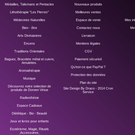
Médailles, Talismans et Pentacles
Nouveaux produits
Lithothérapie "Les Pierres"
Meilleures ventes
Médecines Naturelles
Espace de vente
Mes in
Bien - être
Contactez-nous
Mes
Arts Divinatoires
Livraison
Encens
Mentions légales
Traditions Orientales
CGV
Bagues, Bracelets métal et cuivre,
Paiement sécurisé
Amulettes.
Qu'est-ce que PayPal ?
Aromathérapie
Protection des données
Musique
Plan du site
Découvrez notre selection de
Site Design By Draco - 2014
Cron
produits de Doreen Virtue
Service
Radiesthésie
Espace Cadeaux
Diététique - Bio - Beauté
Jeux et livres pour enfants
Esotérisme, Magie, Rituels
,Accessoires,