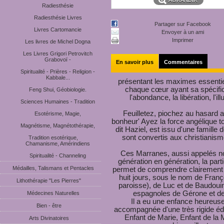
AGRANDIR
Radiesthésie
Radiesthésie Livres
Partager sur Facebook
Livres Cartomancie
Envoyer à un ami
Imprimer
Les livres de Michel Dogna
Les Livres Grigori Petrovitch
Grabovoï -
En savoir plus
Commentaires
Spiritualité - Prières - Religion -
Kabbale...
présentant les maximes essentie
chaque cœur ayant sa spécificit
Feng Shui, Géobiologie.
l'abondance, la libération, l'i
Sciences Humaines - Tradition
Feuilletez, piochez au hasard af
Esotérisme, Magie,
bonheur' Ayez la force angélique 
Magnétisme, Magnétothérapie,
dit Haziel, est issu d'une famille 
sont convertis aux christianisme
Tradition esotérique,
Chamanisme, Amérindiens
Ces Marranes, aussi appelés no
Spiritualité - Channeling
génération en génération, la parti
Médailles, Talismans et Pentacles
permet de comprendre clairement 
huit jours, sous le nom de Franç
Lithothérapie "Les Pierres"
paroisse), de Luc et de Baudouin
espagnoles de Gérone et de 
Médecines Naturelles
Il a eu une enfance heureuse,
Bien - être
accompagnée d'une très rigide édu
Enfant de Marie, Enfant de la 
Arts Divinatoires