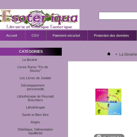
Accueil
CGV
Paiement sécurisé
Protection des données
CATÉGORIES
>
La librairie
La librairie
Livres Rares "Fin de
Stocks"
Les Livres de Joeliah
Développement
personnelle
Lithothérapie de Reynald
Boschiero
Lithothérapie
Santé et Bien-être
Anges
Diététique, l'alimentation
équilibrée