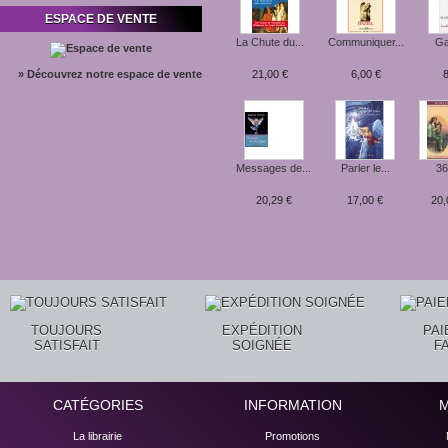
ESPACE DE VENTE
La Chute du...
Communiquer...
Gab
» Découvrez notre espace de vente
21,00 €
6,00 €
8
Messages de...
Parler le...
36
20,29 €
17,00 €
20,
TOUJOURS
EXPÉDITION
PA
SATISFAIT
SOIGNÉE
F
CATÉGORIES
INFORMATION
La librairie
Promotions