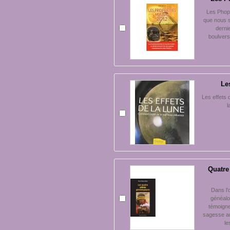
Les Phop
que nous s
derni
boulvers
Le
Les effets 
l
Quatre
Dans l'
généalo
témoigne
sagesse am
le