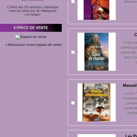
découvre
Coffret des 50 remèdes radionique
selon la médecine de Hildegarde
von bingen
ESPACE DE VENTE
C
"Coeur d
» Découvrez notre espace de vente
univers qu
caché des 
avec l'e
c
Manuel 
Le livre
Chamaniqu
spiritu
purifica
méthod
Les P