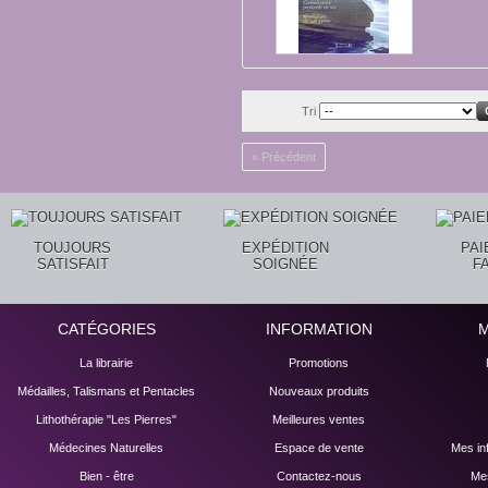
Tri
« Précédent
TOUJOURS
EXPÉDITION
PA
SATISFAIT
SOIGNÉE
F
CATÉGORIES
INFORMATION
La librairie
Promotions
Médailles, Talismans et Pentacles
Nouveaux produits
Lithothérapie "Les Pierres"
Meilleures ventes
Médecines Naturelles
Espace de vente
Mes in
Bien - être
Contactez-nous
Mes