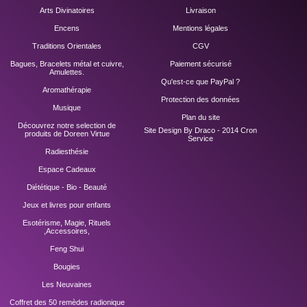
Arts Divinatoires
Livraison
Encens
Mentions légales
Traditions Orientales
CGV
Bagues, Bracelets métal et cuivre,
Paiement sécurisé
Amulettes.
Qu'est-ce que PayPal ?
Aromathérapie
Protection des données
Musique
Plan du site
Découvrez notre selection de
Site Design By Draco - 2014
Cron
produits de Doreen Virtue
Service
Radiesthésie
Espace Cadeaux
Diététique - Bio - Beauté
Jeux et livres pour enfants
Esotérisme, Magie, Rituels
,Accessoires,
Feng Shui
Bougies
Les Neuvaines
Coffret des 50 remèdes radionique