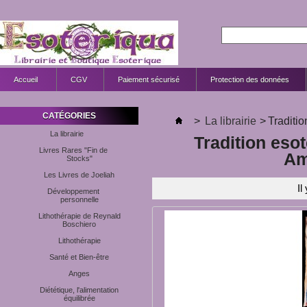
Accueil
CGV
Paiement sécurisé
Protection des données
CATÉGORIES
>
La librairie
>
Traditi
La librairie
Tradition eso
Livres Rares "Fin de
Am
Stocks"
Les Livres de Joeliah
Il
Développement
personnelle
Lithothérapie de Reynald
Boschiero
Lithothérapie
Santé et Bien-être
Anges
Diététique, l'alimentation
équilibrée