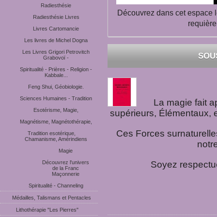
Radiesthésie
Découvrez dans cet espace le
Radiesthésie Livres
requièr
Livres Cartomancie
Les livres de Michel Dogna
Les Livres Grigori Petrovitch
SOU
Grabovoï -
Spiritualité - Prières - Religion -
Kabbale...
Feng Shui, Géobiologie.
Sciences Humaines - Tradition
La magie fait a
Esotérisme, Magie,
supérieurs, Élémentaux, et
Magnétisme, Magnétothérapie,
Ces Forces surnaturelle
Tradition esotérique,
Chamanisme, Amérindiens
notre
Magie
Découvrez l'univers
Soyez respectue
de la Franc
Maçonnerie
Spiritualité - Channeling
Médailles, Talismans et Pentacles
Lithothérapie "Les Pierres"