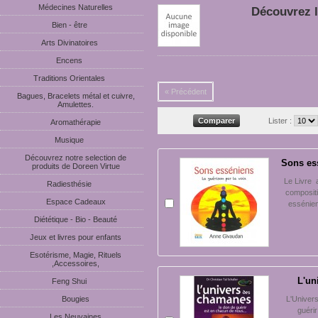
Médecines Naturelles
Découvrez l
Bien - être
Arts Divinatoires
Encens
Traditions Orientales
« Précédent
Bagues, Bracelets métal et cuivre,
Amulettes.
Lister :
Aromathérapie
Musique
Découvrez notre selection de
Sons ess
produits de Doreen Virtue
Le Livre
Radiesthésie
compositi
Espace Cadeaux
essénien
Diététique - Bio - Beauté
Jeux et livres pour enfants
Esotérisme, Magie, Rituels
,Accessoires,
L'un
Feng Shui
Bougies
L'Univer
guérir
Les Neuvaines