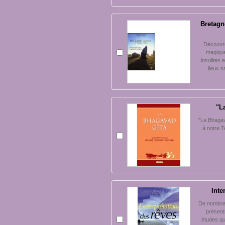
Bretagn
Découvre
magique 
insolites
lieux s
"L
"La Bhagava
à notre 
Inte
De nombreu
présent
études qu