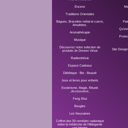
Encens
Me
Traditions Orientales
Bagues, Bracelets métal et cuivre,
Pai
Amulettes.
Qu'es
Aromathérapie
Prote
Musique
Découvrez notre selection de
Site Desig
produits de Doreen Virtue
Radiesthésie
Espace Cadeaux
Diététique - Bio - Beauté
Jeux et livres pour enfants
Esotérisme, Magie, Rituels
,Accessoires,
Feng Shui
Bougies
Les Neuvaines
Coffret des 50 remèdes radionique
selon la médecine de Hildegarde
von bingen