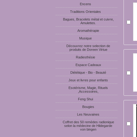
Encens
Traditions Orientales
Bagues, Bracelets métal et cuivre,
Amulettes.
Aromathérapie
Musique
Découvrez notre selection de
produits de Doreen Virtue
Radiesthésie
Espace Cadeaux
Diététique - Bio - Beauté
Jeux et livres pour enfants
Esotérisme, Magie, Rituels
,Accessoires,
Feng Shui
Bougies
Les Neuvaines
Coffret des 50 remèdes radionique
selon la médecine de Hildegarde
von bingen