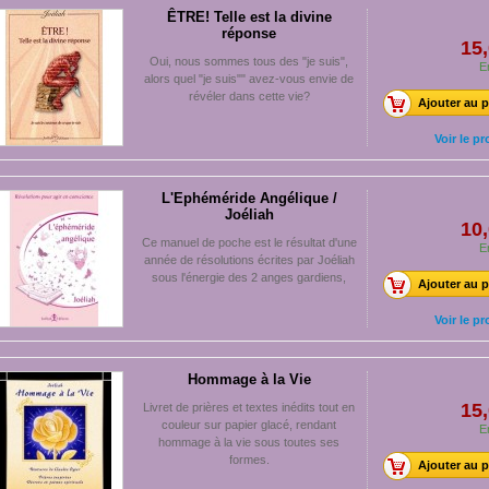
ÊTRE! Telle est la divine
réponse
15,
Oui, nous sommes tous des "je suis",
E
alors quel "je suis"" avez-vous envie de
révéler dans cette vie?
Ajouter au p
Voir le pr
L'Ephéméride Angélique /
Joéliah
10,
Ce manuel de poche est le résultat d'une
E
année de résolutions écrites par Joéliah
sous l'énergie des 2 anges gardiens,
Ajouter au p
Voir le pr
Hommage à la Vie
15,
Livret de prières et textes inédits tout en
couleur sur papier glacé, rendant
E
hommage à la vie sous toutes ses
formes.
Ajouter au p