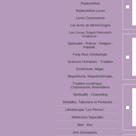
Radiesthésie
Radiesthésie Livres
Livres Cartomancie
Les livres de Michel Dogna
Les Livres Grigori Petrovitch
Grabovoï -
Spiritualité - Prières - Religion -
Kabbale...
Feng Shui, Géobiologie.
Sciences Humaines - Tradition
Esotérisme, Magie,
Magnétisme, Magnétothérapie,
Tradition esotérique,
Chamanisme, Amérindiens
Spiritualité - Channeling
Médailles, Talismans et Pentacles
Lithothérapie "Les Pierres"
Médecines Naturelles
Bien - être
Arts Divinatoires