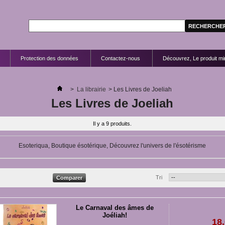
Protection des données
Contactez-nous
Découvrez, Le produit mir
>
La librairie
>
Les Livres de Joeliah
Les Livres de Joeliah
Il y a 9 produits.
Esoteriqua, Boutique ésotérique, Découvrez l'univers de l'ésotérisme
Tri
Le Carnaval des âmes de
Joéliah!
18,