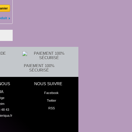
anier
oduit
PAIEMENT 100%
SÉCURISÉ
NOUS
NOUS SUIVRE
UA
Facebook
ge

Twitter
eim
RSS
8 48 43
eriqua.fr