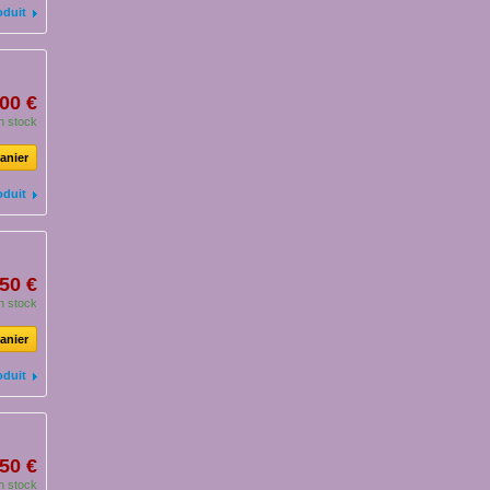
oduit
00 €
n stock
anier
oduit
50 €
n stock
anier
oduit
50 €
n stock