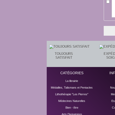
TOUJOURS
EXPÉD
SATISFAIT
SOI
CATÉGORIES
IN
La librairie
Médailles, Talismans et Pentacles
Nou
Lithothérapie "Les Pierres"
Mei
Médecines Naturelles
Es
Bien - être
Co
Arts Divinatoires