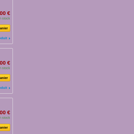
00 €
n stock
anier
oduit
00 €
n stock
anier
oduit
00 €
n stock
anier