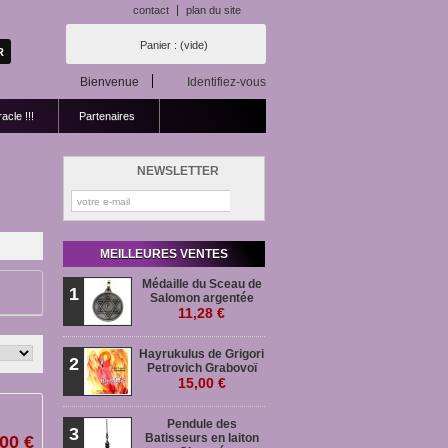
contact
plan du site
Panier :
(vide)
Bienvenue
Identifiez-vous
acle !!!
Partenaires
NEWSLETTER
MEILLEURES VENTES
Médaille du Sceau de
1
Salomon argentée
11,28 €
Hayrukulus de Grigori
2
Petrovich Grabovoï
15,00 €
Pendule des
3
Batisseurs en laiton
00 €