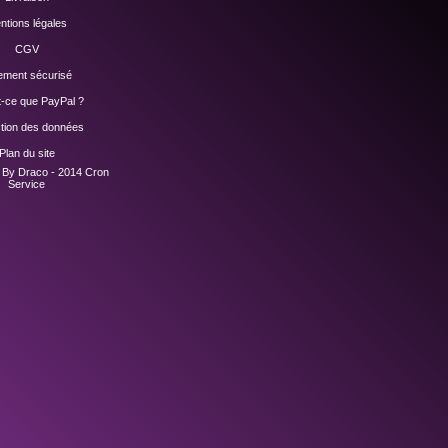
ntions légales
CGV
ement sécurisé
t-ce que PayPal ?
ction des données
Plan du site
n By Draco - 2014
Cron
Service