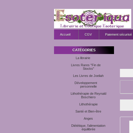
Accueil
CGV
Paiement sécurisé
CATÉGORIES
La librairie
Livres Rares "Fin de
Stocks"
Les Livres de Joeliah
Développement
personnelle
Lithothérapie de Reynald
Boschiero
Lithothérapie
Santé et Bien-être
Anges
Diététique, l'alimentation
équilibrée