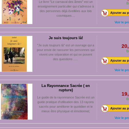
Le livre "Le carnaval des âmes" est un
E
enseignement particulier qui s'adresse à
des personnes déjà éveillées aux lois
Ajouter au p
cosmiques....
Voir le pr
Je suis toujours là!
20,
"Je suis toujours là" est un ouvrage qui a
pour envie de rassurer les personnes qui
E
vivent une séparation et qui se posent
des questions .....
Ajouter au p
Voir le pr
La Rayonnance Sacrée ( en
rupture)
19,
Le guide de la rayonnance Sacrée est un
E
guide pratique d'utilisation des 13 rayons
sacrés pour améliorer le quotidien et le
Ajouter au p
mieux être physique et émotionnel;
Voir le pr