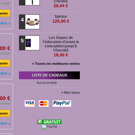
Chromé
n stock
26,64 €
anier
Spiritor
4
126,90 €
oduit
Les étapes de
5
l'éducation d'avant la
conception jusqu'à
00 €
l'éternité
n stock
18,00 €
anier
» Toutes les meilleures ventes
oduit
LISTE DE CADEAUX
Aucun produit
» Mes listes
00 €
n stock
anier
oduit