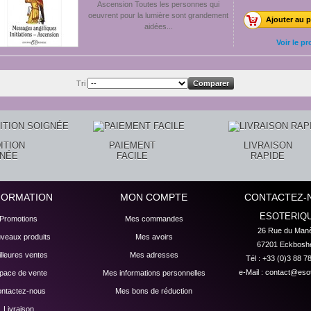
Ascension Toutes les personnes qui
oeuvrent pour la lumière sont grandement
Ajouter au p
aidées...
Voir le pr
Tri
ITION
PAIEMENT
LIVRAISON
GNÉE
FACILE
RAPIDE
FORMATION
MON COMPTE
CONTACTEZ-
ESOTERIQ
Promotions
Mes commandes
26 Rue du Manè
veaux produits
Mes avoirs
67201 Eckbosh
lleures ventes
Mes adresses
Tél : +33 (0)3 88 7
e-Mail :
contact@esot
pace de vente
Mes informations personnelles
ntactez-nous
Mes bons de réduction
Livraison