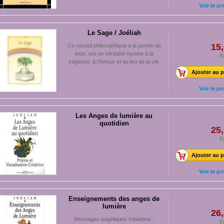
Voir le pr
Le Sage / Joéliah
15,
Ce recueil philosophique à la portée de
tous, est un véritable hymne à la
E
sagesse, à l'Amour et au jeu de la vie.
Ajouter au p
Voir le pr
Les Anges de lumière au
quotidien
25,
E
Ajouter au p
Voir le pr
Enseignements des anges de
lumière
26,
Messages angéliques Initiations -
E