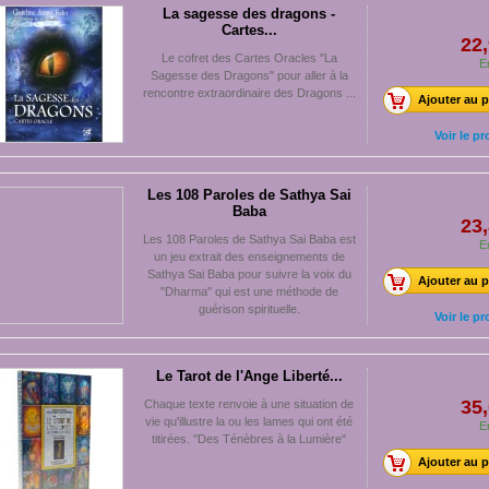
La sagesse des dragons -
Cartes...
22,
Le cofret des Cartes Oracles "La
E
Sagesse des Dragons" pour aller à la
rencontre extraordinaire des Dragons ...
Ajouter au p
Voir le pr
Les 108 Paroles de Sathya Sai
Baba
23,
Les 108 Paroles de Sathya Sai Baba est
E
un jeu extrait des enseignements de
Sathya Sai Baba pour suivre la voix du
Ajouter au p
"Dharma" qui est une méthode de
guérison spirituelle.
Voir le pr
Le Tarot de l'Ange Liberté...
35,
Chaque texte renvoie à une situation de
vie qu'illustre la ou les lames qui ont été
E
titirées. "Des Ténèbres à la Lumière"
Ajouter au p