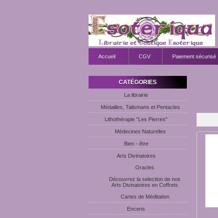
Accueil
CGV
Paiement sécurisé
CATÉGORIES
La librairie
Médailles, Talismans et Pentacles
Lithothérapie "Les Pierres"
Médecines Naturelles
Bien - être
Arts Divinatoires
Oracles
Découvrez la selection de nos
Arts Divinatoires en Coffrets
Cartes de Méditation
Encens