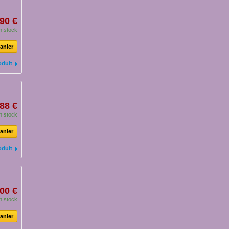
90 €
n stock
anier
oduit
88 €
n stock
anier
oduit
00 €
n stock
anier