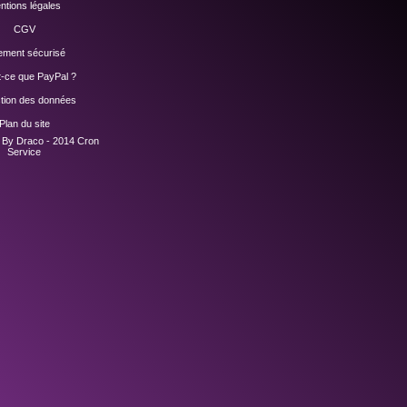
ntions légales
CGV
ement sécurisé
t-ce que PayPal ?
ction des données
Plan du site
n By Draco - 2014
Cron
Service