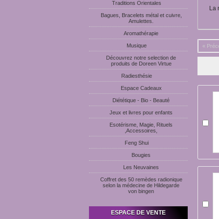
Traditions Orientales
La 
Bagues, Bracelets métal et cuivre,
Amulettes.
Aromathérapie
Musique
« Préc
Découvrez notre selection de
produits de Doreen Virtue
Radiesthésie
Espace Cadeaux
Diététique - Bio - Beauté
Jeux et livres pour enfants
Esotérisme, Magie, Rituels
,Accessoires,
Feng Shui
Bougies
Les Neuvaines
Coffret des 50 remèdes radionique
selon la médecine de Hildegarde
von bingen
ESPACE DE VENTE