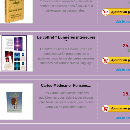
"Concentration optimale" vous aide à
E
donner un nouveau sens à sa vie et à
développer sa personnalité...
Ajouter au p
Voir le pr
Le coffret " Lumières intérieures
"
25,
Le coffret " Lumières intérieures " est
E
composé de 54 programmations
positives sous forme de cartes pensées
Ajouter au p
illustrées par l'artiste "Mario Duguay"
Voir le pr
Cartes Médecine, Pensées...
15,
Les Cartes Médecines pensées
quotidiennes vous aident à développer
E
votre Médecine personnelle pour faciliter
votre vie de plusieurs façons.
Ajouter au p
Voir le pr