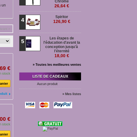
Chromé
s un
26,64 €
Spiritor
4
126,90 €
ivant »
Les étapes de
5
l'éducation d'avant la
conception jusqu'à
l'éternité
18,00 €
» Toutes les meilleures ventes
69 €
n stock
LISTE DE CADEAUX
anier
Aucun produit
oduit
» Mes listes
00 €
n stock
anier