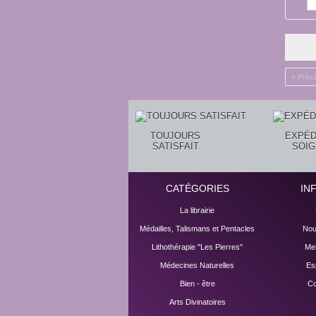
« Préc
TOUJOURS
EXPÉD
SATISFAIT
SOI
CATÉGORIES
IN
La librairie
Médailles, Talismans et Pentacles
Nou
Lithothérapie "Les Pierres"
Mei
Médecines Naturelles
Es
Bien - être
Co
Arts Divinatoires