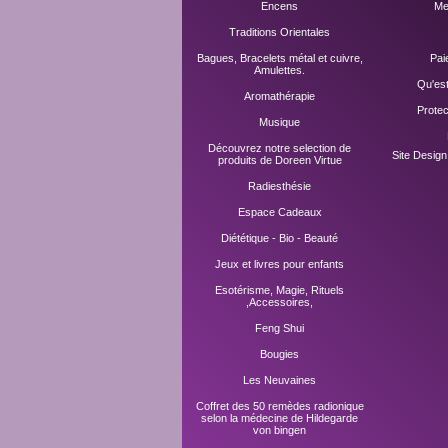
Encens
Me
Traditions Orientales
Bagues, Bracelets métal et cuivre,
Pai
Amulettes.
Qu'es
Aromathérapie
Prote
Musique
Découvrez notre selection de
Site Desig
produits de Doreen Virtue
Radiesthésie
Espace Cadeaux
Diététique - Bio - Beauté
Jeux et livres pour enfants
Esotérisme, Magie, Rituels
,Accessoires,
Feng Shui
Bougies
Les Neuvaines
Coffret des 50 remèdes radionique
selon la médecine de Hildegarde
von bingen