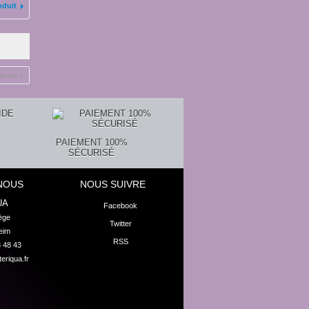
oduit
ivant »
PAIEMENT 100%
SÉCURISÉ
NOUS
NOUS SUIVRE
UA
Facebook
ge

Twitter
eim
RSS
8 48 43
eriqua.fr