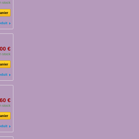
n stock
anier
oduit
00 €
n stock
anier
oduit
60 €
n stock
anier
oduit