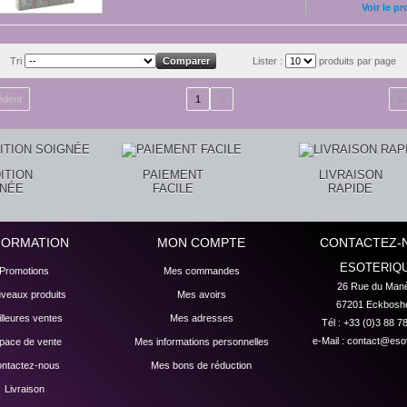
Voir le pr
Tri
Lister :
produits par page
édent
1
2
Su
ITION
PAIEMENT
LIVRAISON
GNÉE
FACILE
RAPIDE
FORMATION
MON COMPTE
CONTACTEZ-
ESOTERIQ
Promotions
Mes commandes
26 Rue du Manè
veaux produits
Mes avoirs
67201 Eckbosh
lleures ventes
Mes adresses
Tél : +33 (0)3 88 7
e-Mail :
contact@esot
pace de vente
Mes informations personnelles
ntactez-nous
Mes bons de réduction
Livraison