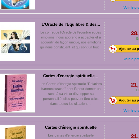
Voir le pr
L'Oracle de l'Equilibre & des...
28,
Le coffret de l'Oracle de l'équilibre et des
émotions, nous apprend à accepter et à
E
accueillir, de façon unique, nos émotions
qui nous constituent et qui sont un tout...
Ajouter au p
Voir le pr
Cartes d'énergie spirituelle...
21,
Les Cartes d'énergie spirituelle "Relations
harmonieusess" sont là pour donner un
E
sens à sa vie et déveopper sa
personnalité, elles peuvent être utiles
Ajouter au p
dans toutes les situations...
Voir le pr
Cartes d'énergie spirituelle
21,
Les cartes d'énergie spirituelle