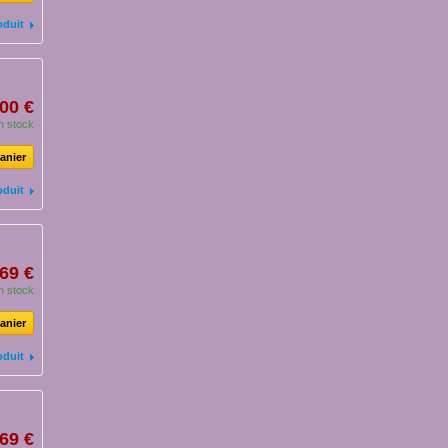
oduit
00 €
n stock
anier
oduit
69 €
n stock
anier
oduit
69 €