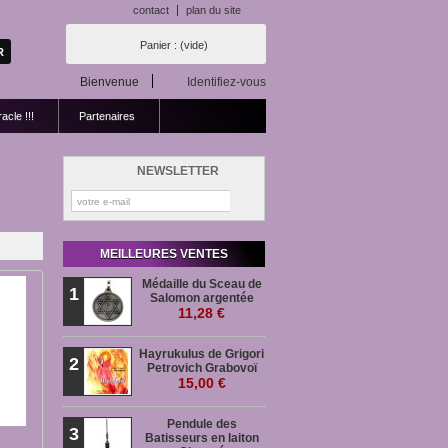
contact
plan du site
Panier :
(vide)
Bienvenue
Identifiez-vous
acle !!!
Partenaires
NEWSLETTER
MEILLEURES VENTES
Médaille du Sceau de
1
Salomon argentée
11,28 €
Hayrukulus de Grigori
2
Petrovich Grabovoï
15,00 €
Pendule des
3
Batisseurs en laiton