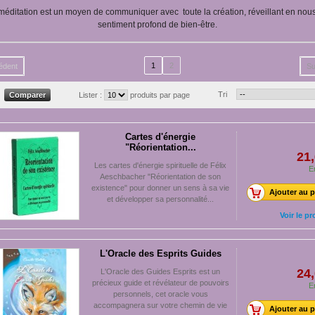
méditation est un moyen de communiquer avec toute la création, réveillant en nou
sentiment profond de bien-être.
1
2
édent
Su
Tri
Lister :
produits par page
Cartes d'énergie
"Réorientation...
21,
Les cartes d'énergie spirituelle de Félix
E
Aeschbacher "Réorientation de son
existence" pour donner un sens à sa vie
Ajouter au p
et développer sa personnalité...
Voir le pr
L'Oracle des Esprits Guides
24,
L'Oracle des Guides Esprits est un
précieux guide et révélateur de pouvoirs
E
personnels, cet oracle vous
accompagnera sur votre chemin de vie
Ajouter au p