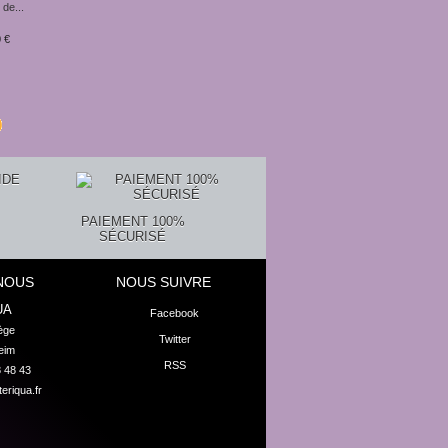
 de...
Les 108...
La sagesse...
Cartes...
Le coffret...
Cartes...
 €
23,88 €
22,90 €
15,60 €
25,00 €
21,69 €
PAIEMENT 100%
SÉCURISÉ
NOUS
NOUS SUIVRE
UA
Facebook
ge

Twitter
eim
RSS
8 48 43
eriqua.fr