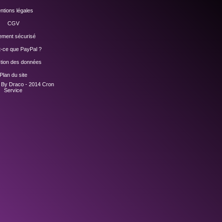
ntions légales
CGV
ement sécurisé
t-ce que PayPal ?
ction des données
Plan du site
n By Draco - 2014
Cron
Service