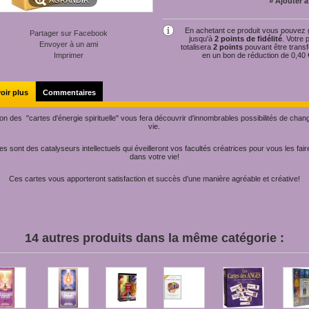
AGRANDIR
» Ajouter à
En achetant ce produit vous pouvez
Partager sur Facebook
jusqu'à
2
points de fidélité
. Votre 
Envoyer à un ami
totalisera
2
points
pouvant être trans
Imprimer
en un bon de réduction de
0,40 
oir plus
Commentaires
ation des "cartes d'énergie spirituelle" vous fera découvrir d'innombrables possibilités de chan
vie.
s sont des catalyseurs intellectuels qui éveilleront vos facultés créatrices pour vous les fair
dans votre vie!
Ces cartes vous apporteront satisfaction et succès d'une manière agréable et créative!
14 autres produits dans la même catégorie :