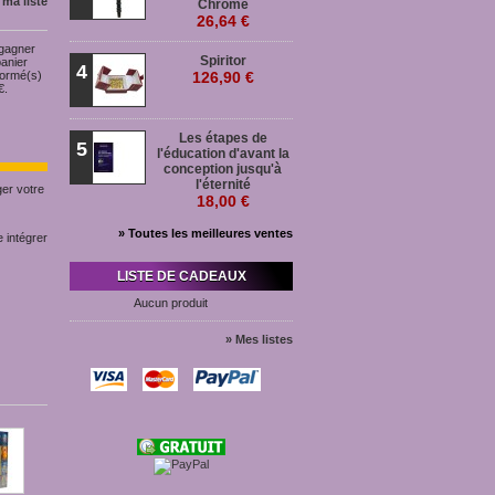
 ma liste
Chromé
26,64 €
 gagner
Spiritor
panier
4
formé(s)
126,90 €
€
.
Les étapes de
5
l'éducation d'avant la
conception jusqu'à
l'éternité
ger votre
18,00 €
» Toutes les meilleures ventes
e intégrer
LISTE DE CADEAUX
Aucun produit
» Mes listes