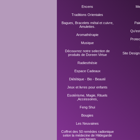
Encens
Me
Traditions Orientales
Bagues, Bracelets métal et cuivre,
Pai
Amulettes.
Qu'es
Aromathérapie
Prote
Musique
Découvrez notre selection de
Site Desig
produits de Doreen Virtue
Radiesthésie
Espace Cadeaux
Diététique - Bio - Beauté
Jeux et livres pour enfants
Esotérisme, Magie, Rituels
,Accessoires,
Feng Shui
Bougies
Les Neuvaines
Coffret des 50 remèdes radionique
selon la médecine de Hildegarde
von bingen