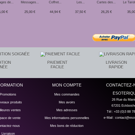
ges de...
Messages...
Coffret...
Les...
Cartes des...
Le Tarot
,00 €
25,00 €
44,94 €
37,50 €
26,25 €
35,00
ITION
PAIEMENT
LIVRAISON
GNÉE
FACILE
RAPIDE
FORMATION
MON COMPTE
CONTACTEZ-
ESOTERIQ
Promotions
Mes commandes
26 Rue du Manè
veaux produits
Mes avoirs
67201 Eckbosh
lleures ventes
Mes adresses
Tél : +33 (0)3 88 7
e-Mail :
contact@esot
pace de vente
Mes informations personnelles
ntactez-nous
Mes bons de réduction
Livraison