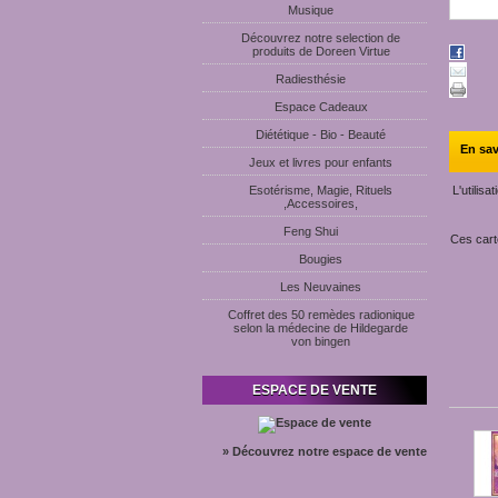
Musique
Découvrez notre selection de
produits de Doreen Virtue
Radiesthésie
Espace Cadeaux
Diététique - Bio - Beauté
En sav
Jeux et livres pour enfants
Esotérisme, Magie, Rituels
L'utilis
,Accessoires,
Feng Shui
Ces carte
Bougies
Les Neuvaines
Coffret des 50 remèdes radionique
selon la médecine de Hildegarde
von bingen
ESPACE DE VENTE
» Découvrez notre espace de vente