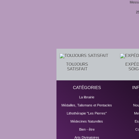
Messa
25
TOUJOURS
EXPÉD
SATISFAIT
SOI
CATÉGORIES
IN
La librairie
Médailles, Talismans et Pentacles
Nou
Lithothérapie "Les Pierres"
Mei
Médecines Naturelles
Es
Bien - être
Co
Arts Divinatoires