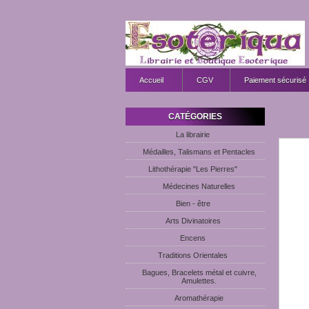
Accueil
CGV
Paiement sécurisé
CATÉGORIES
La librairie
Médailles, Talismans et Pentacles
Lithothérapie "Les Pierres"
Médecines Naturelles
Bien - être
Arts Divinatoires
Encens
Traditions Orientales
Bagues, Bracelets métal et cuivre,
Amulettes.
Aromathérapie