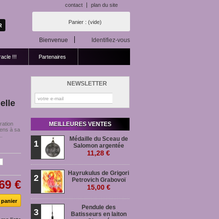
contact
plan du site
Panier :
(vide)
Bienvenue
Identifiez-vous
acle !!!
Partenaires
NEWSLETTER
elle
ration
MEILLEURES VENTES
sens à sa
.
Médaille du Sceau de
1
Salomon argentée
11,28 €
Hayrukulus de Grigori
2
Petrovich Grabovoï
69 €
15,00 €
Pendule des
3
Batisseurs en laiton