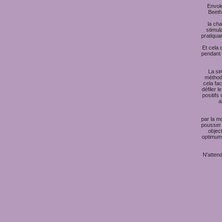
Envole
Beeth
la cha
stimul
pratiqua
Et cela 
pendant 
La si
méthod
cela fa
défiler 
positifs
a
par la m
pousser 
object
optimum)
N'attend