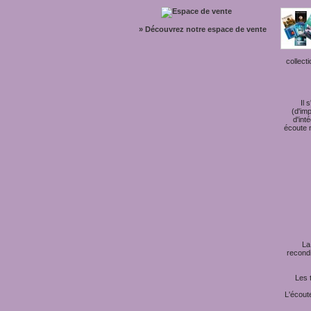
» Découvrez notre espace de vente
collect
Il 
(d'im
d'int
écoute n
La
recondi
Les 
L'écout