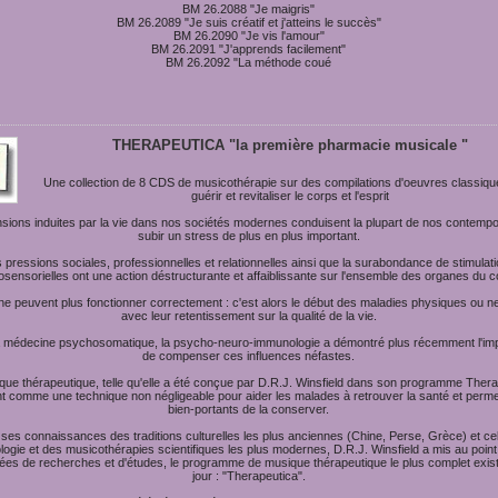
BM 26.2088 "Je maigris"
BM 26.2089 "Je suis créatif et j'atteins le succès"
BM 26.2090 "Je vis l'amour"
BM 26.2091 "J'apprends facilement"
BM 26.2092 "La méthode coué
THERAPEUTICA "la première pharmacie musicale "
Une collection de 8 CDS de musicothérapie sur des compilations d'oeuvres classiqu
guérir et revitaliser le corps et l'esprit
nsions induites par la vie dans nos sociétés modernes conduisent la plupart de nos contempo
subir un stress de plus en plus important.
 pressions sociales, professionnelles et relationnelles ainsi que la surabondance de stimulat
osensorielles ont une action déstructurante et affaiblissante sur l'ensemble des organes du c
ne peuvent plus fonctionner correctement : c'est alors le début des maladies physiques ou 
avec leur retentissement sur la qualité de la vie.
a médecine psychosomatique, la psycho-neuro-immunologie a démontré plus récemment l'im
de compenser ces influences néfastes.
que thérapeutique, telle qu'elle a été conçue par D.R.J. Winsfield dans son programme Thera
nt comme une technique non négligeable pour aider les malades à retrouver la santé et perme
bien-portants de la conserver.
ses connaissances des traditions culturelles les plus anciennes (Chine, Perse, Grèce) et cel
logie et des musicothérapies scientifiques les plus modernes, D.R.J. Winsfield a mis au point
es de recherches et d'études, le programme de musique thérapeutique le plus complet exist
jour : "Therapeutica".