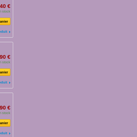
40 €
n stock
anier
oduit
90 €
n stock
anier
oduit
90 €
n stock
anier
oduit