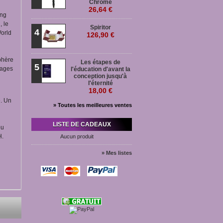
Chromé
26,64 €
eng
, le
Spiritor
4
World
126,90 €
phère
Les étapes de
5
sages
l'éducation d'avant la
conception jusqu'à
l'éternité
18,00 €
e. Un
» Toutes les meilleures ventes
LISTE DE CADEAUX
ou
H.
Aucun produit
» Mes listes