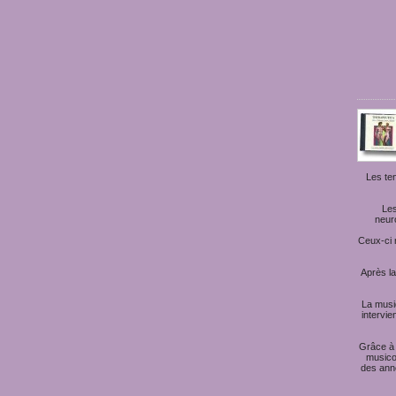
Les te
Les
neur
Ceux-ci 
Après l
La musi
intervie
Grâce à 
musico
des anné