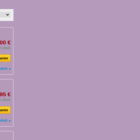
00 €
n stock
anier
oduit
95 €
n stock
anier
oduit