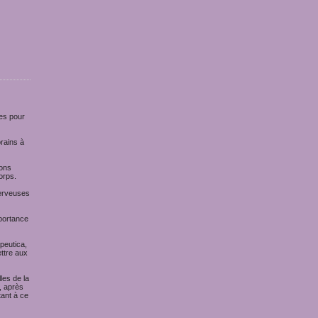
es pour
rains à
ions
orps.
nerveuses
portance
peutica,
ttre aux
les de la
, après
ant à ce