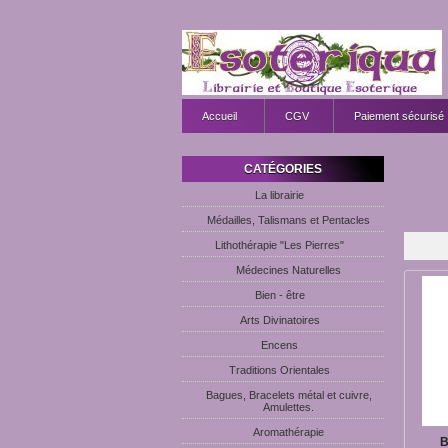
Accueil
CGV
Paiement sécurisé
CATÉGORIES
La librairie
Médailles, Talismans et Pentacles
Lithothérapie "Les Pierres"
Médecines Naturelles
Bien - être
Arts Divinatoires
Encens
Traditions Orientales
Bagues, Bracelets métal et cuivre,
Amulettes.
Aromathérapie
B