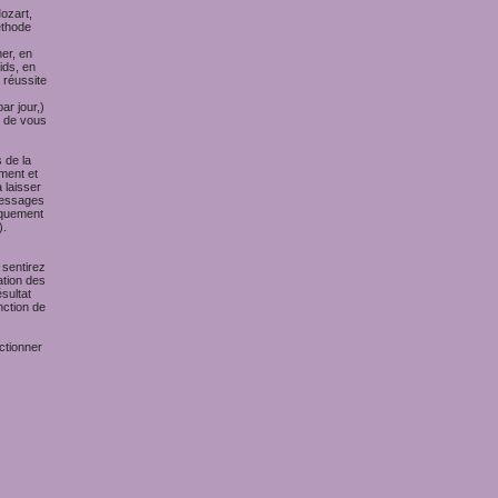
ozart,
éthode
er, en
ids, en
 réussite
ar jour,)
t de vous
 de la
ment et
 laisser
 messages
iquement
).
 sentirez
ation des
sultat
nction de
ctionner