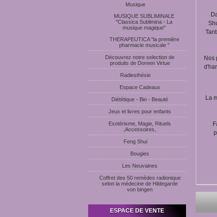
Musique
Da
MUSIQUE SUBLIMINALE
"Classica Sublimina - La
Shu
musique magique"
Tant
THERAPEUTICA "la première
pharmacie musicale "
Découvrez notre selection de
Nos 
produits de Doreen Virtue
d'har
Radiesthésie
Espace Cadeaux
La m
Diététique - Bio - Beauté
Jeux et livres pour enfants
Esotérisme, Magie, Rituels
F
,Accessoires,
p
Feng Shui
Bougies
Les Neuvaines
Coffret des 50 remèdes radionique
selon la médecine de Hildegarde
von bingen
ESPACE DE VENTE