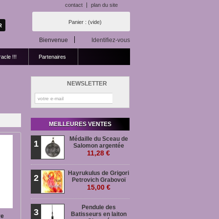
contact
plan du site
Panier :
(vide)
Bienvenue
Identifiez-vous
acle !!!
Partenaires
NEWSLETTER
MEILLEURES VENTES
Médaille du Sceau de
1
Salomon argentée
11,28 €
Hayrukulus de Grigori
2
Petrovich Grabovoï
15,00 €
Pendule des
3
Batisseurs en laiton
re