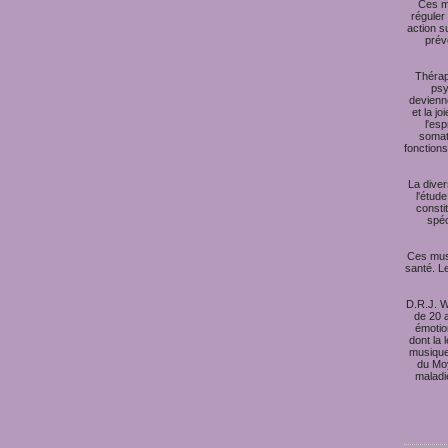
Ces mo
réguler
action s
prév
Thérap
psy
devienn
et la j
l'es
somati
fonctions
La dive
l'étud
consti
spéc
Ces musi
santé. L
D.R.J. W
de 20 a
émotio
dont la 
musique 
du Moy
maladi