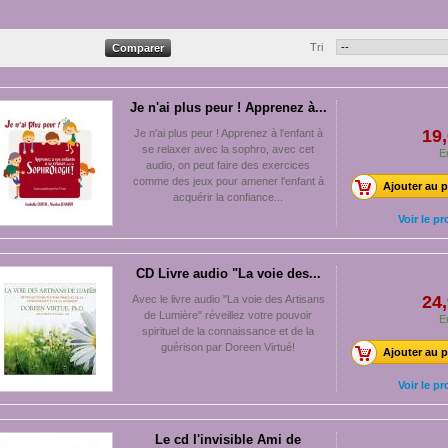
Tri
Je n'ai plus peur ! Apprenez à...
19,
Je n'ai plus peur ! Apprenez à l'enfant à
se relaxer avec la sophro, avec cet
E
audio, on peut faire des exercices
comme des jeux pour amener l'enfant à
Ajouter au p
acquérir la confiance...
Voir le pr
CD Livre audio "La voie des...
24,
Avec le livre audio "La voie des Artisans
de Lumière" réveillez votre pouvoir
E
spirituel de la connaissance et de la
guérison par Doreen Virtué!
Ajouter au p
Voir le pr
Le cd l'invisible Ami de