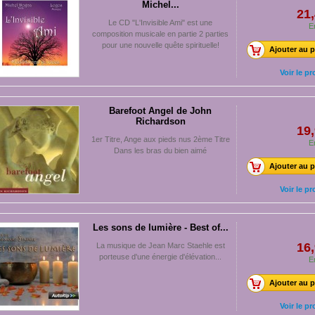
Michel...
21,
Le CD "L'Invisible Ami" est une
E
composition musicale en partie 2 parties
pour une nouvelle quête spirituelle!
Ajouter au p
Voir le pr
Barefoot Angel de John
Richardson
19,
1er Titre, Ange aux pieds nus 2ème Titre
E
Dans les bras du bien aimé
Ajouter au p
Voir le pr
Les sons de lumière - Best of...
16,
La musique de Jean Marc Staehle est
porteuse d'une énergie d'élévation...
E
Ajouter au p
Voir le pr