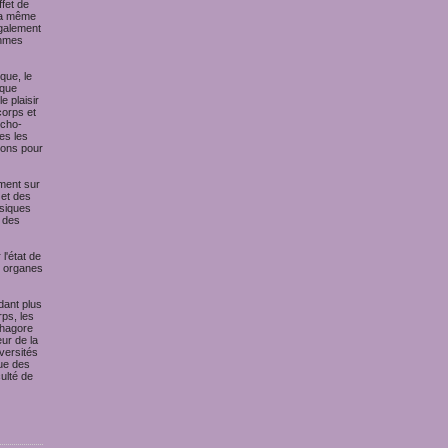
ffet de
 la même
également
thmes
que, le
ique
 plaisir
corps et
ycho-
es les
tions pour
ment sur
 et des
usiques
 des
l'état de
s organes
dant plus
ps, les
thagore
eur de la
versités
que des
ulté de