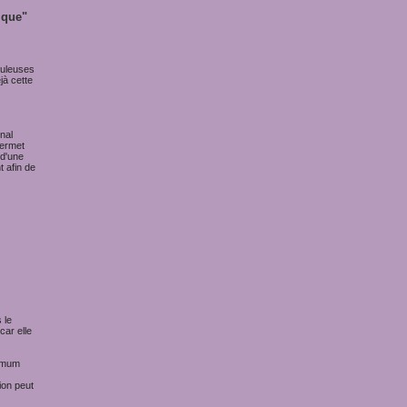
ique"
buleuses
jà cette
nal
permet
 d'une
t afin de
 le
car elle
ximum
ion peut