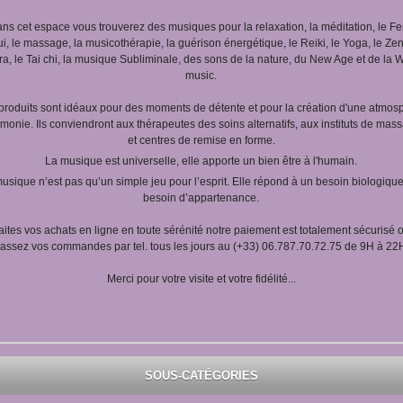
ns cet espace vous trouverez des musiques pour la relaxation, la méditation, le F
i, le massage, la musicothérapie, la guérison énergétique, le Reiki, le Yoga, le Zen
ra, le Tai chi, la musique Subliminale, des sons de la nature, du New Age et de la 
music.
produits sont idéaux pour des moments de détente et pour la création d'une atmos
monie. Ils conviendront aux thérapeutes des soins alternatifs, aux instituts de mas
et centres de remise en forme.
La musique est universelle, elle apporte un bien être à l'humain.
usique n’est pas qu’un simple jeu pour l’esprit. Elle répond à un besoin biologiqu
besoin d’appartenance.
aites vos achats en ligne en toute sérénité notre paiement est totalement sécurisé 
assez vos commandes par tel. tous les jours au (+33) 06.787.70.72.75 de 9H à 22
Merci pour votre visite et votre fidélité...
SOUS-CATÉGORIES