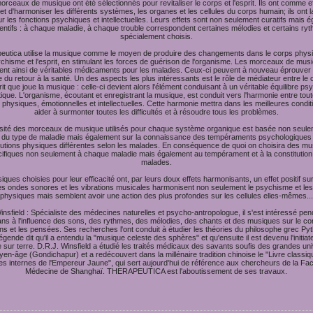
rceaux de musique ont été sélectionnés pour revitaliser le corps et l'esprit. Ils ont comme e
 et d'harmoniser les différents systèmes, les organes et les cellules du corps humain; ils ont
ur les fonctions psychiques et intellectuelles. Leurs effets sont non seulement curatifs mais 
entifs : à chaque maladie, à chaque trouble correspondent certaines mélodies et certains ry
spécialement choisis.
eutica utilise la musique comme le moyen de produire des changements dans le corps physi
chisme et l'esprit, en stimulant les forces de guérison de l'organisme. Les morceaux de mus
ent ainsi de véritables médicaments pour les malades. Ceux-ci peuvent à nouveau éprouver le
oie du retour à la santé. Un des aspects les plus intéressants est le rôle de médiateur entre le 
prit que joue la musique : celle-ci devient alors l'élément conduisant à un véritable équilibre ps
que. L'organisme, écoutant et enregistrant la musique, est conduit vers l'harmonie entre tout
 physiques, émotionnelles et intellectuelles. Cette harmonie mettra dans les meilleures condi
aider à surmonter toutes les difficultés et à résoudre tous les problèmes.
rsité des morceaux de musique utilisés pour chaque système organique est basée non seule
e du type de maladie mais également sur la connaissance des tempéraments psychologiques
tutions physiques différentes selon les malades. En conséquence de quoi on choisira des m
ifiques non seulement à chaque maladie mais également au tempérament et à la constitution
malades.
ques choisies pour leur efficacité ont, par leurs doux effets harmonisants, un effet positif sur 
es ondes sonores et les vibrations musicales harmonisent non seulement le psychisme et le
physiques mais semblent avoir une action des plus profondes sur les cellules elles-mêmes...
insfield : Spécialiste des médecines naturelles et psycho-antropologue, il s'est intéressé pen
ns à l'influence des sons, des rythmes, des mélodies, des chants et des musiques sur le cor
ns et les pensées. Ses recherches l'ont conduit à étudier les théories du philosophe grec Py
légende dit qu'il a entendu la "musique celeste des sphères" et qu'ensuite il est devenu l'initiat
sur terre. D.R.J. Winsfield a étudié les traités médicaux des savants soufis des grandes uni
en-âge (Gondichapur) et a redécouvert dans la millénaire tradition chinoise le "Livre classi
es internes de l'Empereur Jaune", qui sert aujourd'hui de référence aux chercheurs de la Fac
Médecine de Shanghaï. THERAPEUTICA est l'aboutissement de ses travaux.