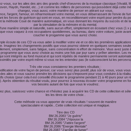
z-vous, sur les ailes des airs des grands chef-d'oeuvres de la musique classique (Vivaldi, M
oven, Haydn, Handel, etc...) et comme les milliers de personnes qui possèdent déjà cette m
changez, vous aussi, votre manière de penser en attirant sur vous,
nce, l'argent, l'amour, en réharmonisant votre mental, en vous débarrassant de l'envie de fum
ant les forces de guérison qui sont en vous, en reconditionnant votre esprit pour perdre du po
nt la méthode Coué de manière automatique, en vous donnant les moyens du succès et de la
par la stimulation de la mémoire et du mental.
d'une manière simple et naturelle, sans aucun effort, simplement en écoutant chez vous (1 x p
que vous vaquez à vos occupations quotidiennes, au bureau, dans votre voiture, juste avan
coucher le progamme que vous aurez choisi.
mple écoute de ces CD va vous aider à modifier votre vie et ce dès les premières applications
e. Imaginez les changements positifs que vous pourrez obtenir en quelques semaines seule
cilement, simplement, sans fatigue, sans concentration ni effort de mémoire. Vous avez juste à
le programme que vous avez choisie au moins une fois par jour sans y prêter attention. Les
 qui sont intégrés au fond musical et qui sont répétés de manière permanente seront automat
ssimilés par votre esprit même si vous ne les entendez pas (le subconscient lui les percevra
Très vite vous constaterez les premiers résultats :
odification de votre façon de penser, car vous serez plus positif, plus sûr de vous, vous vous
des ailes et vous saurez prendre les décisions qui s'imposent pour vous conduire à la réalis
ifs choisis (pour cela il est conseillé d'écouter le programme pendant 21 à 40 jours pour un ré
. Après obtention du résultat voulu, pour pourrez à nouveau écouter votre programme en fo
vos besoins autant de fois que vous le voudrez.
ez plus, saisissez votre chance et n'hésitez pas à acquérir les CD de cette collection et séle
les les titres de votre choix .
Cette méthode va vous apporter de vrais résultats ! souvent de manière
spectaculaire et rapide...Cette collection est unique et magique.
Titre des CD
BM 26.2083 "Je guéris"
BM 26.2084 "J'épouse la
BM 26.2085 "J'attire l'argent"
BM 26.2086 "Energie Mentale"
BM 26.2087 "J'arrête de fumer"