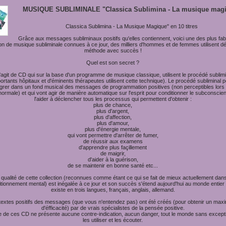
MUSIQUE SUBLIMINALE "Classica Sublimina - La musique mag
Classica Sublimina - La Musique Magique" en 10 titres
Grâce aux messages subliminaux positifs qu'elles contiennent, voici une des plus fa
ion de musique subliminale connues à ce jour, des milliers d'hommes et de femmes utilisent dé
méthode avec succès !
Quel est son secret ?
s'agit de CD qui sur la base d'un programme de musique classique, utilisent le procédé sublimi
portants hôpitaux et d'éminents thérapeutes utilisent cette technique). Le procédé subliminal 
égrer dans un fond musical des messages de programmation positives (non perceptibles lors
ormale) et qui vont agir de manière automatique sur l'esprit pour conditionner le subconscien
l'aider à déclencher tous les processus qui permettent d'obtenir :
plus de chance,
plus d'argent,
plus d'affection,
plus d'amour,
plus d'énergie mentale,
qui vont permettre d'arrêter de fumer,
de réussir aux examens
d'apprendre plus façillement
de maigrir,
d'aider à la guérison,
de se maintenir en bonne santé etc...
 qualité de cette collection (reconnues comme étant ce qui se fait de mieux actuellement dans
tionnement mental) est inégalée à ce jour et son succès s'étend aujourd'hui au monde entier 
existe en trois langues, français, anglais, allemand.
textes positifs des messages (que vous n'entendez pas) ont été créés (pour obtenir un ma
d'éfficacité) par de vrais spécialistes de la pensée positive.
e de ces CD ne présente aucune contre-indication, aucun danger, tout le monde sans except
les utiliser et les écouter.