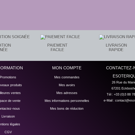
ITION
PAIEMENT
LIVRAISON
GNÉE
FACILE
RAPIDE
FORMATION
MON COMPTE
CONTACTEZ-
ESOTERIQ
Promotions
Mes commandes
26 Rue du Manè
veaux produits
Mes avoirs
67201 Eckbosh
lleures ventes
Mes adresses
Tél : +33 (0)3 88 7
e-Mail :
contact@esot
pace de vente
Mes informations personnelles
ntactez-nous
Mes bons de réduction
Livraison
ntions légales
CGV