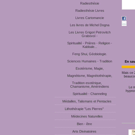
Radiesthésie
Radiesthésie Livres
Livres Cartomancie
Les livres de Michel Dogna
Les Livres Grigori Petrovitch
Grabovoï -
Spiritualité - Prières - Religion -
Kabbale...
Feng Shui, Géobiologie.
Sciences Humaines - Tradition
En sav
Esotérisme, Magie,
Mais ce 2
Magnétisme, Magnétothérapie,
beaucou
Tradition esotérique,
Chamanisme, Amérindiens
Le m
hypnot
Spiritualité - Channeling
Médailles, Talismans et Pentacles
Lithothérapie "Les Pierres"
Médecines Naturelles
Bien - être
Arts Divinatoires