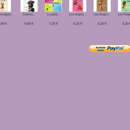
niquer...
Gabriel,...
Le petit...
Les Anges...
Les Anges...
Les Ange
,00 €
8,80 €
7,20 €
8,20 €
8,20 €
8,20 