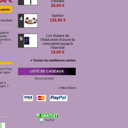
Chromé
26,64 €
Spiritor
4
126,90 €
 ma liste
 gagner
Les étapes de
panier
5
formé(s)
l'éducation d'avant la
€
.
conception jusqu'à
l'éternité
18,00 €
» Toutes les meilleures ventes
ive! Pour
LISTE DE CADEAUX
e signe
Aucun produit
qui a
Anges ?
» Mes listes