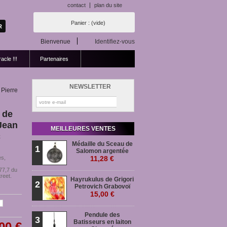
contact
plan du site
Panier :
(vide)
Bienvenue
Identifiez-vous
acle !!!
Partenaires
NEWSLETTER
 Pierre
 de
 Jean
MEILLEURES VENTES
c
Médaille du Sceau de
1
Salomon argentée
es,
11,28 €
777,7 du
treet.
Hayrukulus de Grigori
2
Petrovich Grabovoï
15,00 €
Pendule des
3
Batisseurs en laiton
00 €