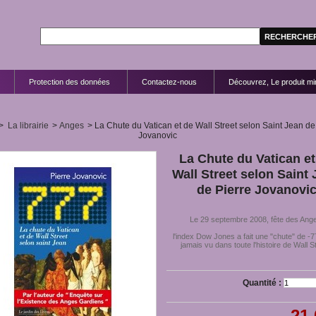
Protection des données
Contactez-nous
Découvrez, Le produit mir
>
La librairie
>
Anges
>
La Chute du Vatican et de Wall Street selon Saint Jean de
Jovanovic
La Chute du Vatican et
Wall Street selon Saint
de Pierre Jovanovi
Le 29 septembre 2008, fête des Ang
l'index Dow Jones a fait une "chute" de -
jamais vu dans toute l'histoire de Wall S
Quantité :
21,