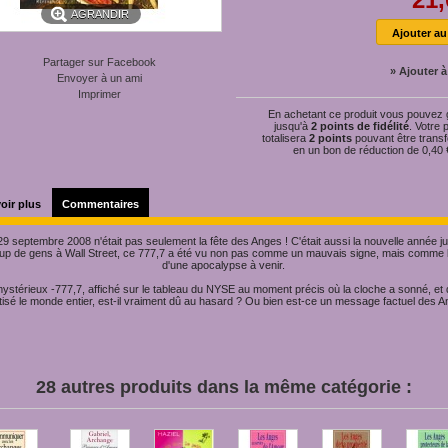
AGRANDIR
Partager sur Facebook
» Ajouter à
Envoyer à un ami
Imprimer
En achetant ce produit vous pouvez
jusqu'à
2
points de fidélité
. Votre 
totalisera
2
points
pouvant être trans
en un bon de réduction de
0,40 
oir plus
Commentaires
9 septembre 2008 n'était pas seulement la fête des Anges ! C'était aussi la nouvelle année ju
p de gens à Wall Street, ce 777,7 a été vu non pas comme un mauvais signe, mais comme l
d'une apocalypse à venir.
ystérieux -777,7, affiché sur le tableau du NYSE au moment précis où la cloche a sonné, et 
isé le monde entier, est-il vraiment dû au hasard ? Ou bien est-ce un message factuel des 
28 autres produits dans la même catégorie :