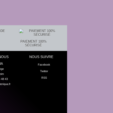
PAIEMENT 100%
SÉCURISÉ
NOUS
NOUS SUIVRE
UA
Facebook
ge

Twitter
eim
RSS
8 48 43
eriqua.fr