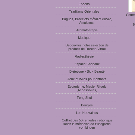
Encens
Traditions Orientales
Commu
Bagues, Bracelets métal et cuivre,
Amulettes.
6
Aromathérapie
Musique
Découvrez notre selection de
produits de Doreen Virtue
Radiesthésie
Espace Cadeaux
Diététique - Bio - Beauté
Jeux et livres pour enfants
Esotérisme, Magie, Rituels
,Accessoires,
Feng Shui
Bougies
Les Neuvaines
Coffret des 50 remèdes radionique
selon la médecine de Hildegarde
von bingen