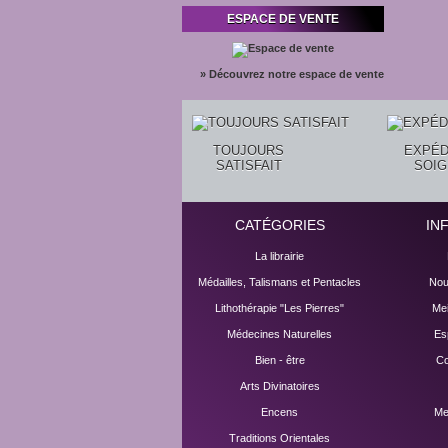
ESPACE DE VENTE
» Découvrez notre espace de vente
TOUJOURS
EXPÉD
SATISFAIT
SOI
CATÉGORIES
IN
La librairie
Médailles, Talismans et Pentacles
Nou
Lithothérapie "Les Pierres"
Mei
Médecines Naturelles
Es
Bien - être
Co
Arts Divinatoires
Encens
Me
Traditions Orientales