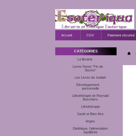
Accueil
CGV
Paiement sécurisé
CATÉGORIES
La librairie
Livres Rares "Fin de
Stocks"
Les Livres de Joeliah
Développement
personnelle
Lithothérapie de Reynald
Boschiero
Lithothérapie
Santé et Bien-être
Anges
Diététique, l'alimentation
équilibrée