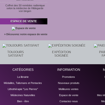
Coffret des 50 remèdes radionique
selon la médecine de Hildegarde
von bingen
ESPACE DE VENTE
» Découvrez notre espace de vente
TOUJOURS
EXPÉDITION
PA
SATISFAIT
SOIGNÉE
F
CATÉGORIES
INFORMATION
La librairie
Promotions
Médailles, Talismans et Pentacles
Nouveaux produits
Lithothérapie "Les Pierres"
Meilleures ventes
Médecines Naturelles
Espace de vente
Mes in
Bien - être
Contactez-nous
Mes