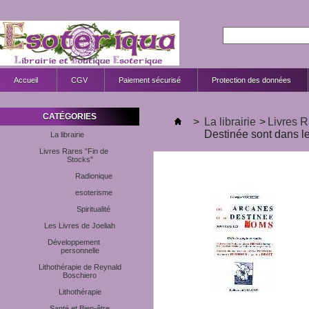
Accueil
CGV
Paiement sécurisé
Protection des données
CATÉGORIES
>
La librairie
>
Livres R
Destinée sont dans
La librairie
Livres Rares "Fin de
Stocks"
Radionique
esoterisme
Spiritualité
Les Livres de Joeliah
Développement
personnelle
Lithothérapie de Reynald
Boschiero
Lithothérapie
Santé et Bien-être