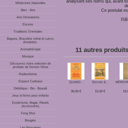
analysant ses noms qui, avant to
Médecines Naturelles
d
Ce postulat es
Bien - être
Arts Divinatoires
ISB
Encens
Traditions Orientales
Bagues, Bracelets métal et cuivre,
Amulettes.
11 autres produit
Aromathérapie
Musique
Découvrez notre selection de
produits de Doreen Virtue
Radiesthésie
Espace Cadeaux
QUAND...
Secrets &...
MÉMOIRE
Diététique - Bio - Beauté
36,00 €
15,00 €
19,
Jeux et livres pour enfants
Esotérisme, Magie, Rituels
,Accessoires,
Feng Shui
Bougies
Les Neuvaines