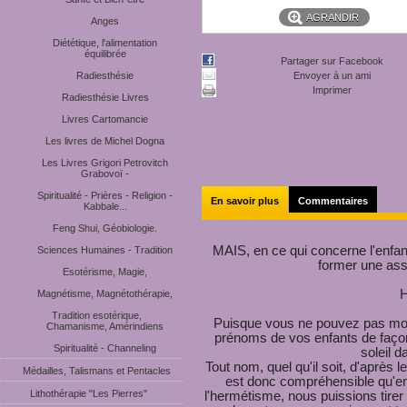
AGRANDIR
Anges
Diététique, l'alimentation
équilibrée
Partager sur Facebook
Radiesthésie
Envoyer à un ami
Imprimer
Radiesthésie Livres
Livres Cartomancie
Les livres de Michel Dogna
Les Livres Grigori Petrovitch
Grabovoï -
Spiritualité - Prières - Religion -
En savoir plus
Commentaires
Kabbale...
Feng Shui, Géobiologie.
MAIS, en ce qui concerne l'enfan
Sciences Humaines - Tradition
former une ass
Esotérisme, Magie,
Magnétisme, Magnétothérapie,
Tradition esotérique,
Puisque vous ne pouvez pas mod
Chamanisme, Amérindiens
prénoms de vos enfants de façon 
Spiritualité - Channeling
soleil d
Tout nom, quel qu'il soit, d'après
Médailles, Talismans et Pentacles
est donc compréhensible qu'en 
Lithothérapie "Les Pierres"
l'hermétisme, nous puissions tirer 