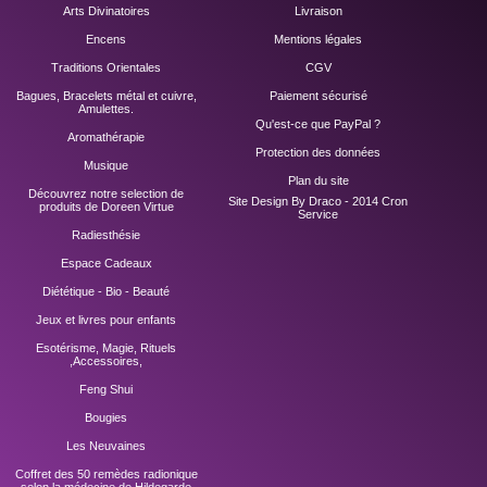
Arts Divinatoires
Livraison
Encens
Mentions légales
Traditions Orientales
CGV
Bagues, Bracelets métal et cuivre,
Paiement sécurisé
Amulettes.
Qu'est-ce que PayPal ?
Aromathérapie
Protection des données
Musique
Plan du site
Découvrez notre selection de
Site Design By Draco - 2014
Cron
produits de Doreen Virtue
Service
Radiesthésie
Espace Cadeaux
Diététique - Bio - Beauté
Jeux et livres pour enfants
Esotérisme, Magie, Rituels
,Accessoires,
Feng Shui
Bougies
Les Neuvaines
Coffret des 50 remèdes radionique