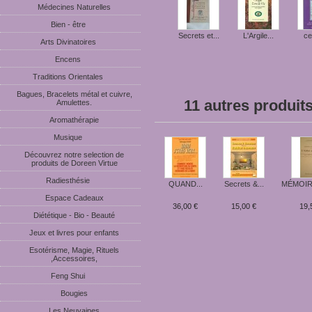
Médecines Naturelles
Bien - être
Secrets et...
L'Argile...
ce
Arts Divinatoires
Encens
Traditions Orientales
Bagues, Bracelets métal et cuivre,
11 autres produit
Amulettes.
Aromathérapie
Musique
Découvrez notre selection de
produits de Doreen Virtue
Radiesthésie
QUAND...
Secrets &...
MÉMOIRE
Espace Cadeaux
36,00 €
15,00 €
19,
Diététique - Bio - Beauté
Jeux et livres pour enfants
Esotérisme, Magie, Rituels
,Accessoires,
Feng Shui
Bougies
Les Neuvaines