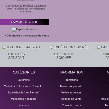
Coffret des 50 remèdes radionique
selon la médecine de Hildegarde
von bingen
ESPACE DE VENTE
» Découvrez notre espace de vente
TOUJOURS
EXPÉDITION
PA
SATISFAIT
SOIGNÉE
F
CATÉGORIES
INFORMATION
La librairie
Promotions
Médailles, Talismans et Pentacles
Nouveaux produits
Lithothérapie "Les Pierres"
Meilleures ventes
Médecines Naturelles
Espace de vente
Mes in
Bien - être
Contactez-nous
Mes