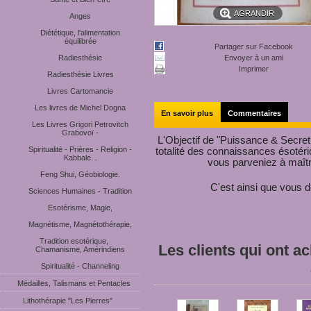
AGRANDIR
Anges
Diététique, l'alimentation
équilibrée
Partager sur Facebook
Radiesthésie
Envoyer à un ami
Imprimer
Radiesthésie Livres
Livres Cartomancie
Les livres de Michel Dogna
En savoir plus
Commentaires
Les Livres Grigori Petrovitch
Grabovoï -
L'Objectif de "Puissance & Secret de
Spiritualité - Prières - Religion -
totalité des connaissances ésotéri
Kabbale...
vous parveniez à maît
Feng Shui, Géobiologie.
C'est ainsi que vous d
Sciences Humaines - Tradition
Esotérisme, Magie,
Magnétisme, Magnétothérapie,
Tradition esotérique,
Les clients qui ont a
Chamanisme, Amérindiens
Spiritualité - Channeling
Médailles, Talismans et Pentacles
Lithothérapie "Les Pierres"