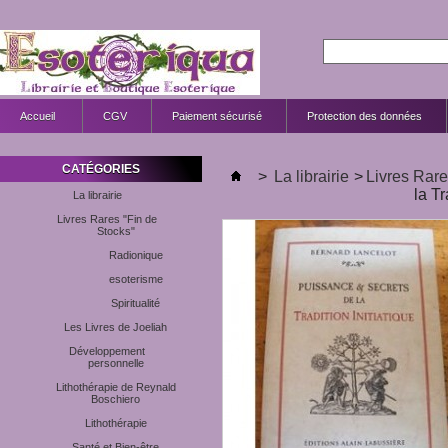
Accueil
CGV
Paiement sécurisé
Protection des données
CATÉGORIES
>
La librairie
>
Livres Rare
la Tr
La librairie
Livres Rares "Fin de
Stocks"
Radionique
esoterisme
Spiritualité
Les Livres de Joeliah
Développement
personnelle
Lithothérapie de Reynald
Boschiero
Lithothérapie
Santé et Bien-être