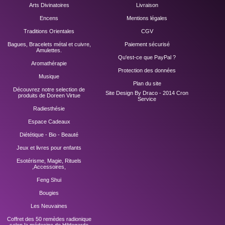
Arts Divinatoires
Livraison
Encens
Mentions légales
Traditions Orientales
CGV
Bagues, Bracelets métal et cuivre,
Paiement sécurisé
Amulettes.
Qu'est-ce que PayPal ?
Aromathérapie
Protection des données
Musique
Plan du site
Découvrez notre selection de
Site Design By Draco - 2014
Cron
produits de Doreen Virtue
Service
Radiesthésie
Espace Cadeaux
Diététique - Bio - Beauté
Jeux et livres pour enfants
Esotérisme, Magie, Rituels
,Accessoires,
Feng Shui
Bougies
Les Neuvaines
Coffret des 50 remèdes radionique