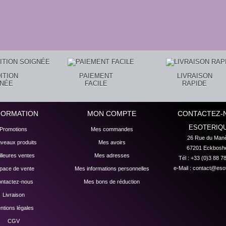
ITION
PAIEMENT
LIVRAISON
GNÉE
FACILE
RAPIDE
FORMATION
MON COMPTE
CONTACTEZ-
ESOTERIQ
Promotions
Mes commandes
26 Rue du Manè
veaux produits
Mes avoirs
67201 Eckbosh
lleures ventes
Mes adresses
Tél : +33 (0)3 88 7
e-Mail :
contact@esot
pace de vente
Mes informations personnelles
ntactez-nous
Mes bons de réduction
Livraison
ntions légales
CGV