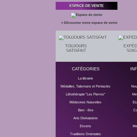
ESPACE DE VENTE
» Découvrez notre espace de vente
TOUJOURS
EXPÉD
SATISFAIT
SOI
CATÉGORIES
IN
La librairie
Médailles, Talismans et Pentacles
Nou
Lithothérapie "Les Pierres"
Mei
Médecines Naturelles
Es
Bien - être
Co
Arts Divinatoires
Encens
Me
Traditions Orientales