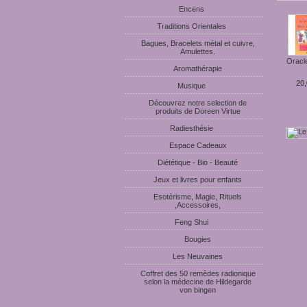
Encens
Traditions Orientales
Bagues, Bracelets métal et cuivre,
Amulettes.
Oracle
Aromathérapie
20,
Musique
Découvrez notre selection de
produits de Doreen Virtue
Radiesthésie
Espace Cadeaux
Diététique - Bio - Beauté
Jeux et livres pour enfants
Esotérisme, Magie, Rituels
,Accessoires,
Feng Shui
Bougies
Les Neuvaines
Coffret des 50 remèdes radionique
selon la médecine de Hildegarde
von bingen