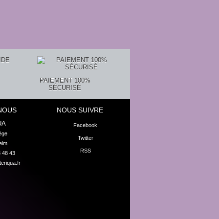
PAIEMENT 100%
SÉCURISÉ
NOUS
NOUS SUIVRE
UA
Facebook
ge

Twitter
eim
RSS
8 48 43
eriqua.fr