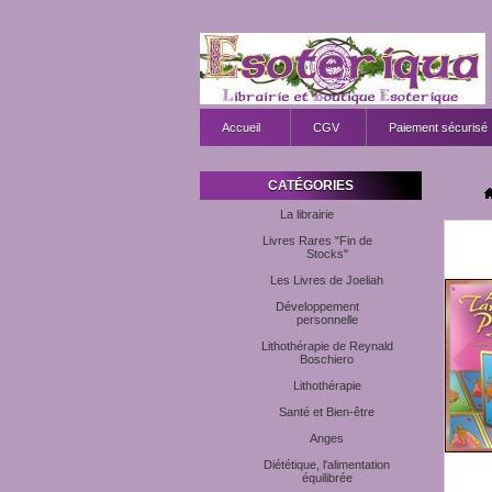
Accueil
CGV
Paiement sécurisé
CATÉGORIES
La librairie
Livres Rares "Fin de
Stocks"
Les Livres de Joeliah
Développement
personnelle
Lithothérapie de Reynald
Boschiero
Lithothérapie
Santé et Bien-être
Anges
Diététique, l'alimentation
équilibrée