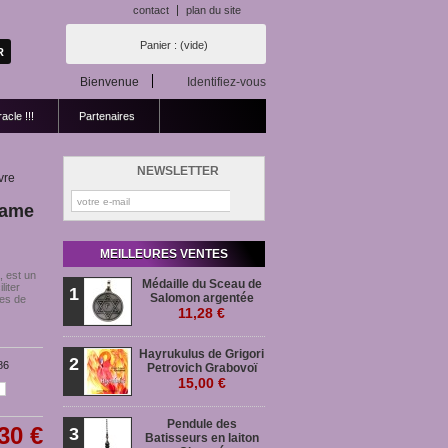
contact
plan du site
Panier :
(vide)
Bienvenue
Identifiez-vous
acle !!!
Partenaires
NEWSLETTER
vre
dame
MEILLEURES VENTES
, est un
Médaille du Sceau de
liter
1
Salomon argentée
des de
11,28 €
Hayrukulus de Grigori
2
86
Petrovich Grabovoï
15,00 €
Pendule des
30 €
3
Batisseurs en laiton