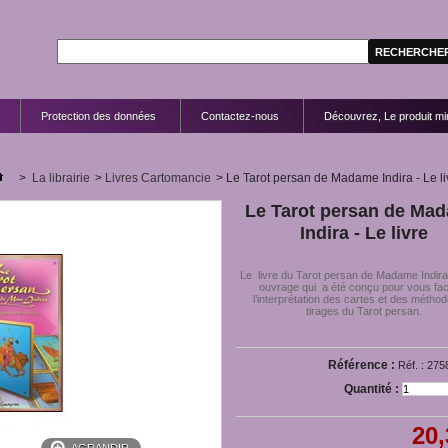
Protection des données
Contactez-nous
Découvrez, Le produit mir
>
La librairie
>
Livres Cartomancie
>
Le Tarot persan de Madame Indira - Le li
Le Tarot persan de Ma
Indira - Le livre
Le livre du Tarot persan de Madame Indira
ouvrage qui a été conçu pour vous faci
l’interprétation des cartes et des métho
tirages du Tarot persan.
Référence :
Réf. : 275
Quantité :
20,