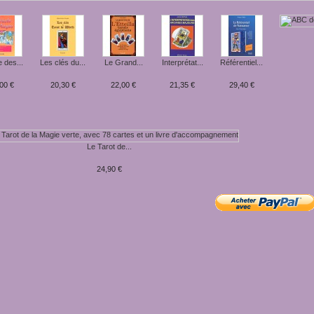
 des...
Les clés du...
Le Grand...
Interprétat...
Référentiel...
00 €
20,30 €
22,00 €
21,35 €
29,40 €
Le Tarot de...
24,90 €