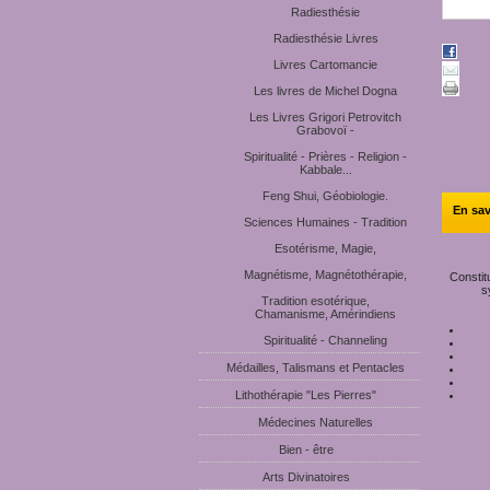
Radiesthésie
Radiesthésie Livres
Livres Cartomancie
Les livres de Michel Dogna
Les Livres Grigori Petrovitch
Grabovoï -
Spiritualité - Prières - Religion -
Kabbale...
Feng Shui, Géobiologie.
En sav
Sciences Humaines - Tradition
Esotérisme, Magie,
Magnétisme, Magnétothérapie,
Constit
s
Tradition esotérique,
Chamanisme, Amérindiens
Spiritualité - Channeling
Médailles, Talismans et Pentacles
Lithothérapie "Les Pierres"
Médecines Naturelles
Bien - être
Arts Divinatoires