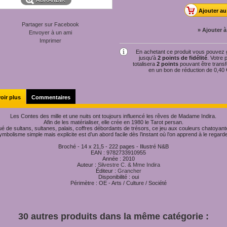
AGRANDIR
Partager sur Facebook
» Ajouter à
Envoyer à un ami
Imprimer
En achetant ce produit vous pouvez
jusqu'à
2
points de fidélité
. Votre 
totalisera
2
points
pouvant être trans
en un bon de réduction de
0,40 
oir plus
Commentaires
Les Contes des mille et une nuits ont toujours influencé les rêves de Madame Indira.
Afin de les matérialiser, elle crée en 1980 le Tarot persan.
ué de sultans, sultanes, palais, coffres débordants de trésors, ce jeu aux couleurs chatoyant
ymbolisme simple mais explicite est d’un abord facile dès l’instant où l’on apprend à le regarde
Broché - 14 x 21,5 - 222 pages - Illustré N&B
EAN :
9782733910955
Année :
2010
Auteur :
Silvestre C. & Mme Indira
Éditeur :
Grancher
Disponibilité :
oui
Périmètre :
OE - Arts / Culture / Société
30 autres produits dans la même catégorie :