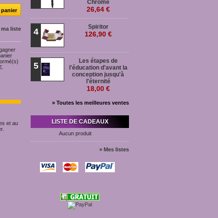
Chromé
26,64 €
Spiritor
 ma liste
4
126,90 €
 gagner
panier
Les étapes de
formé(s)
5
€
.
l'éducation d'avant la
conception jusqu'à
l'éternité
18,00 €
» Toutes les meilleures ventes
LISTE DE CADEAUX
es et au
r.
Aucun produit
» Mes listes