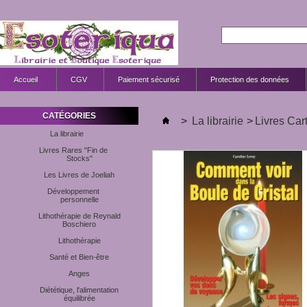
Accueil
CGV
Paiement sécurisé
Protection des données
CATÉGORIES
>
La librairie
>
Livres Ca
La librairie
Livres Rares "Fin de
Stocks"
Les Livres de Joeliah
Développement
personnelle
Lithothérapie de Reynald
Boschiero
Lithothérapie
Santé et Bien-être
Anges
Diététique, l'alimentation
équilibrée