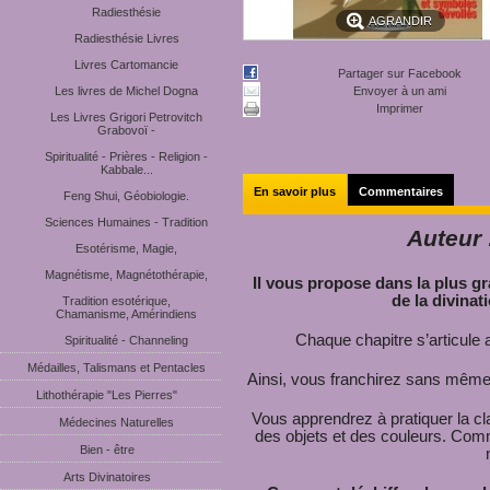
Radiesthésie
AGRANDIR
Radiesthésie Livres
Livres Cartomancie
Partager sur Facebook
Les livres de Michel Dogna
Envoyer à un ami
Imprimer
Les Livres Grigori Petrovitch
Grabovoï -
Spiritualité - Prières - Religion -
Kabbale...
En savoir plus
Commentaires
Feng Shui, Géobiologie.
Sciences Humaines - Tradition
Auteur 
Esotérisme, Magie,
Magnétisme, Magnétothérapie,
Il vous propose dans la plus gra
de la divinati
Tradition esotérique,
Chamanisme, Amérindiens
Chaque chapitre s’articule
Spiritualité - Channeling
Médailles, Talismans et Pentacles
Ainsi, vous franchirez sans même 
Lithothérapie "Les Pierres"
Vous apprendrez à pratiquer la c
Médecines Naturelles
des objets et des couleurs. Comm
Bien - être
Arts Divinatoires