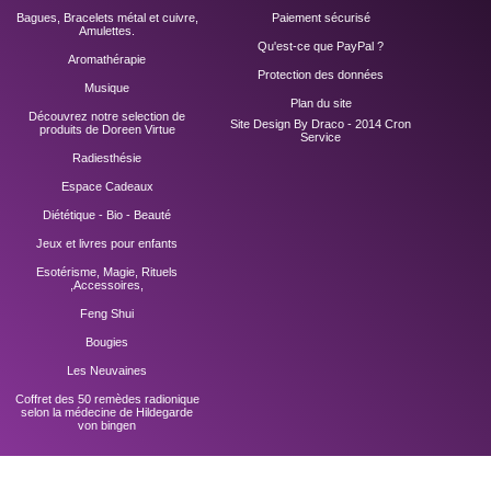
Bagues, Bracelets métal et cuivre,
Paiement sécurisé
Amulettes.
Qu'est-ce que PayPal ?
Aromathérapie
Protection des données
Musique
Plan du site
Découvrez notre selection de
Site Design By Draco - 2014
Cron
produits de Doreen Virtue
Service
Radiesthésie
Espace Cadeaux
Diététique - Bio - Beauté
Jeux et livres pour enfants
Esotérisme, Magie, Rituels
,Accessoires,
Feng Shui
Bougies
Les Neuvaines
Coffret des 50 remèdes radionique
selon la médecine de Hildegarde
von bingen