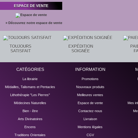
ESPACE DE VENTE
» Découvrez notre espace de vente
TOUJOURS
EXPÉDITION
PA
SATISFAIT
SOIGNÉE
F
CATÉGORIES
INFORMATION
La librairie
Promotions
Médailles, Talismans et Pentacles
Nouveaux produits
Lithothérapie "Les Pierres"
Meilleures ventes
Médecines Naturelles
Espace de vente
Mes in
Bien - être
Contactez-nous
Mes
Arts Divinatoires
Livraison
Encens
Mentions légales
Traditions Orientales
CGV