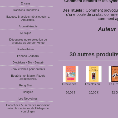
Comment déchiffrer les sym
Encens
Des rituels :
Comment provoquer l
Traditions Orientales
d’une boule de cristal, comme
Bagues, Bracelets métal et cuivre,
comment app
Amulettes.
Aromathérapie
Auteur 
Musique
Découvrez notre selection de
produits de Doreen Virtue
Radiesthésie
30 autres produit
Espace Cadeaux
Diététique - Bio - Beauté
Jeux et livres pour enfants
Esotérisme, Magie, Rituels
,Accessoires,
Oracle des...
Les clés du...
Le Gra
Feng Shui
Bougies
20,00 €
20,30 €
22,0
Les Neuvaines
Coffret des 50 remèdes radionique
selon la médecine de Hildegarde
von bingen