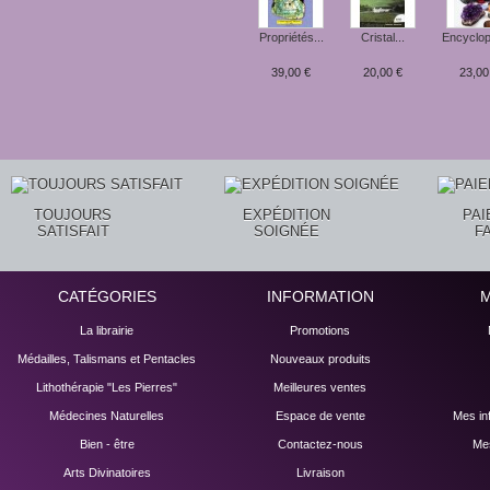
Propriétés...
Cristal...
Encyclopé
39,00 €
20,00 €
23,00
TOUJOURS
EXPÉDITION
PA
SATISFAIT
SOIGNÉE
F
CATÉGORIES
INFORMATION
La librairie
Promotions
Médailles, Talismans et Pentacles
Nouveaux produits
Lithothérapie "Les Pierres"
Meilleures ventes
Médecines Naturelles
Espace de vente
Mes in
Bien - être
Contactez-nous
Mes
Arts Divinatoires
Livraison