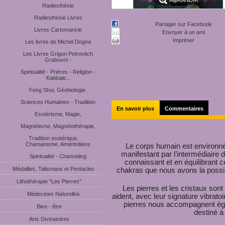
AGRANDIR
Radiesthésie
Radiesthésie Livres
Partager sur Facebook
Livres Cartomancie
Envoyer à un ami
Imprimer
Les livres de Michel Dogna
Les Livres Grigori Petrovitch
Grabovoï -
Spiritualité - Prières - Religion -
Kabbale...
Feng Shui, Géobiologie.
Sciences Humaines - Tradition
En savoir plus
Commentaires
Esotérisme, Magie,
Magnétisme, Magnétothérapie,
Tradition esotérique,
Chamanisme, Amérindiens
Le corps humain est environné
manifestant par l’intermédiaire
Spiritualité - Channeling
connaissant et en équilibrant 
Médailles, Talismans et Pentacles
chakras que nous avons la possib
Lithothérapie "Les Pierres"
Les pierres et les cristaux son
Médecines Naturelles
aident, avec leur signature vibrato
pierres nous accompagnent ég
Bien - être
destiné à
Arts Divinatoires