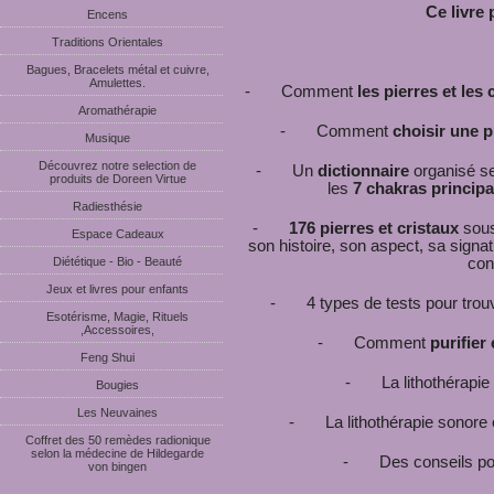
Ce livre
Encens
Traditions Orientales
Bagues, Bracelets métal et cuivre,
Amulettes.
- Comment
les pierres et les 
Aromathérapie
- Comment
choisir une p
Musique
Découvrez notre selection de
- Un
dictionnaire
organisé se
produits de Doreen Virtue
les
7 chakras princip
Radiesthésie
-
176 pierres et cristaux
sous
Espace Cadeaux
son histoire, son aspect, sa signat
Diététique - Bio - Beauté
con
Jeux et livres pour enfants
- 4 types de tests pour trouve
Esotérisme, Magie, Rituels
,Accessoires,
- Comment
purifier 
Feng Shui
- La lithothérapie po
Bougies
Les Neuvaines
- La lithothérapie sonore et
Coffret des 50 remèdes radionique
selon la médecine de Hildegarde
- Des conseils pour 
von bingen