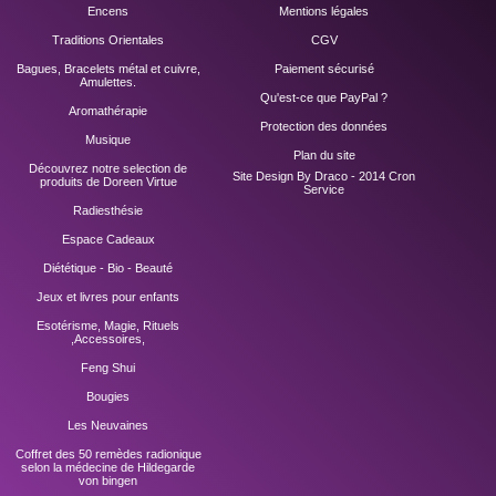
Encens
Mentions légales
Traditions Orientales
CGV
Bagues, Bracelets métal et cuivre,
Paiement sécurisé
Amulettes.
Qu'est-ce que PayPal ?
Aromathérapie
Protection des données
Musique
Plan du site
Découvrez notre selection de
Site Design By Draco - 2014
Cron
produits de Doreen Virtue
Service
Radiesthésie
Espace Cadeaux
Diététique - Bio - Beauté
Jeux et livres pour enfants
Esotérisme, Magie, Rituels
,Accessoires,
Feng Shui
Bougies
Les Neuvaines
Coffret des 50 remèdes radionique
selon la médecine de Hildegarde
von bingen