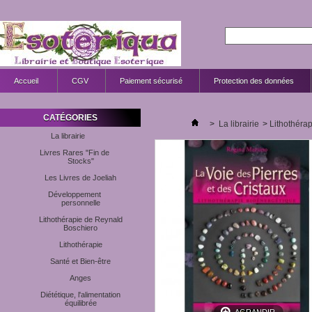
Accueil
CGV
Paiement sécurisé
Protection des données
CATÉGORIES
>
La librairie
>
Lithothérap
La librairie
Livres Rares "Fin de
Stocks"
Les Livres de Joeliah
Développement
personnelle
Lithothérapie de Reynald
Boschiero
Lithothérapie
Santé et Bien-être
Anges
Diététique, l'alimentation
équilibrée