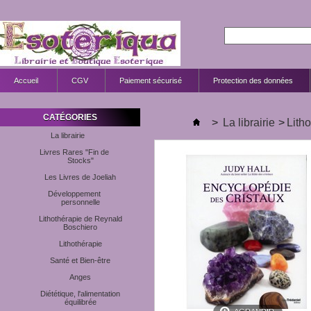
Accueil
CGV
Paiement sécurisé
Protection des données
CATÉGORIES
>
La librairie
>
Lith
La librairie
Livres Rares "Fin de
Stocks"
Les Livres de Joeliah
Développement
personnelle
Lithothérapie de Reynald
Boschiero
Lithothérapie
Santé et Bien-être
Anges
Diététique, l'alimentation
équilibrée