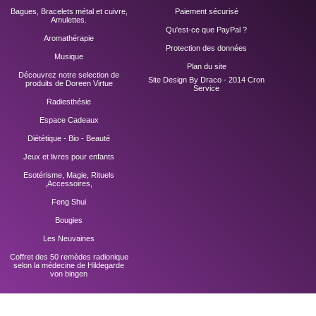
Bagues, Bracelets métal et cuivre,
Paiement sécurisé
Amulettes.
Qu'est-ce que PayPal ?
Aromathérapie
Protection des données
Musique
Plan du site
Découvrez notre selection de
Site Design By Draco - 2014
Cron
produits de Doreen Virtue
Service
Radiesthésie
Espace Cadeaux
Diététique - Bio - Beauté
Jeux et livres pour enfants
Esotérisme, Magie, Rituels
,Accessoires,
Feng Shui
Bougies
Les Neuvaines
Coffret des 50 remèdes radionique
selon la médecine de Hildegarde
von bingen