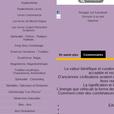
AGRANDIR
Radiesthésie
Radiesthésie Livres
Partager sur Facebook
Livres Cartomancie
Envoyer à un ami
Imprimer
Les livres de Michel Dogna
Les Livres Grigori Petrovitch
Grabovoï -
Spiritualité - Prières - Religion -
Kabbale...
Feng Shui, Géobiologie.
Sciences Humaines - Tradition
En savoir plus
Commentaires
Esotérisme, Magie,
Magnétisme, Magnétothérapie,
La valeur bénéfique et curativ
Tradition esotérique,
acceptée et re
Chamanisme, Amérindiens
D'anciennes civilisations avaient
Spiritualité - Channeling
leurs n
La signification e
Médailles, Talismans et Pentacles
L'énergie que véhicule la forme des
Lithothérapie "Les Pierres"
Comment créer des combinaisons de
Médecines Naturelles
Bien - être
EA
Arts Divinatoires