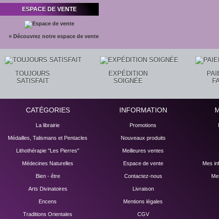
ESPACE DE VENTE
» Découvrez notre espace de vente
TOUJOURS
EXPÉDITION
PA
SATISFAIT
SOIGNÉE
F
CATÉGORIES
INFORMATION
La librairie
Promotions
Médailles, Talismans et Pentacles
Nouveaux produits
Lithothérapie "Les Pierres"
Meilleures ventes
Médecines Naturelles
Espace de vente
Mes in
Bien - être
Contactez-nous
Mes
Arts Divinatoires
Livraison
Encens
Mentions légales
Traditions Orientales
CGV