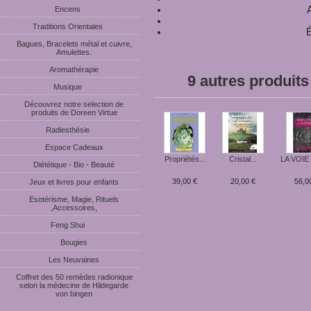
Encens
Traditions Orientales
É
Bagues, Bracelets métal et cuivre,
Amulettes.
Aromathérapie
9 autres produits
Musique
Découvrez notre selection de
produits de Doreen Virtue
Radiesthésie
Espace Cadeaux
Propriétés...
Cristal...
LA VOIE 
Diététique - Bio - Beauté
39,00 €
20,00 €
56,0
Jeux et livres pour enfants
Esotérisme, Magie, Rituels
,Accessoires,
Feng Shui
Bougies
Les Neuvaines
Coffret des 50 remèdes radionique
selon la médecine de Hildegarde
von bingen