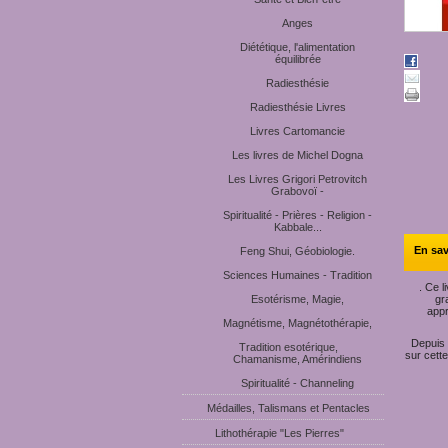
Anges
Diététique, l'alimentation
équilibrée
Radiesthésie
Radiesthésie Livres
Livres Cartomancie
Les livres de Michel Dogna
Les Livres Grigori Petrovitch
Grabovoï -
Spiritualité - Prières - Religion -
Kabbale...
En sav
Feng Shui, Géobiologie.
Sciences Humaines - Tradition
. Ce l
Esotérisme, Magie,
gr
appr
Magnétisme, Magnétothérapie,
Depuis 
Tradition esotérique,
sur cette
Chamanisme, Amérindiens
Spiritualité - Channeling
Médailles, Talismans et Pentacles
Lithothérapie "Les Pierres"