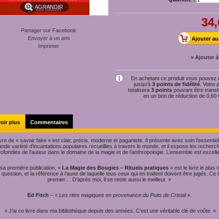
AGRANDIR
34,
Partager sur Facebook
Envoyer à un ami
Imprimer
» Ajouter à
En achetant ce produit vous pouvez
jusqu'à
3
points de fidélité
. Votre 
totalisera
3
points
pouvant être trans
en un bon de réduction de
0,60 
oir plus
Commentaires
ivre de « savoir faire » est clair, précis, moderne et paganiste. Il présente avec soin l’essentie
ande variété d’incantations populaires recueillies à travers le monde, et il expose les recherc
ofondies de l’auteur dans le domaine de la magie et de l’anthropologie. L’ensemble est excel
sa première publication, «
La Magie des Bougies – Rituels pratiques
» est le livre le plus
 question, et la référence à l’aune de laquelle tous ceux qui en traitent doivent être jugés. Ce li
premier… D’après moi, il se reste aussi le meilleur. »
Ed Fitch
– «
Les rites magiques en provenance du Puits de Cristal
».
« J’ai ce livre dans ma bibliothèque depuis des années. C’est une véritable clé de voûte. »