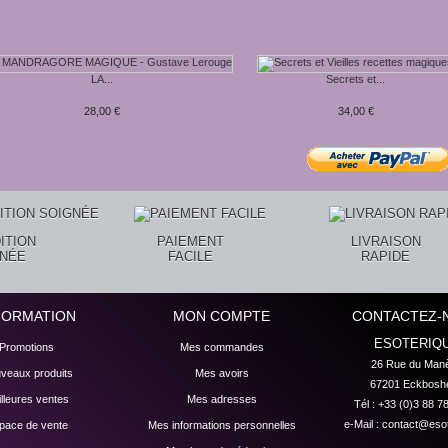
LA...
Secrets et...
28,00 €
34,00 €
ITION
PAIEMENT
LIVRAISON
GNÉE
FACILE
RAPIDE
FORMATION
MON COMPTE
CONTACTEZ-
ESOTERIQ
Promotions
Mes commandes
26 Rue du Manè
veaux produits
Mes avoirs
67201 Eckbosh
lleures ventes
Mes adresses
Tél : +33 (0)3 88 7
e-Mail :
contact@esot
pace de vente
Mes informations personnelles