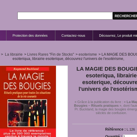
Protection des données
Contactez-nous
Découvrez, Le produit mir
>
La librairie
>
Livres Rares "Fin de Stocks"
>
esoterisme
>
LA MAGIE DES BOUG
esoteriqua, librairie esoterique, découvrez l'univers de l'esotérisme,
LA MAGIE DES BOUGIE
esoteriqua, librairie
esoterique, découvr
l'univers de l'esotéris
« Grâce à la publication du livre : «
La Ma
Bougies – Rituels pratiques
», dont l’aut
Pr. Buckland, la magie des bougies émerg
siècles de confusion.
Référence :
L.126
Quantité :