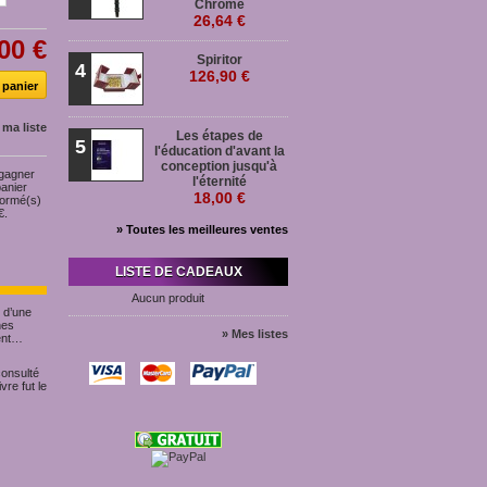
Chromé
26,64 €
00 €
Spiritor
4
126,90 €
 ma liste
Les étapes de
5
l'éducation d'avant la
conception jusqu'à
 gagner
l'éternité
panier
18,00 €
formé(s)
€
.
» Toutes les meilleures ventes
LISTE DE CADEAUX
Aucun produit
l d’une
hes
» Mes listes
lent…
 consulté
vre fut le