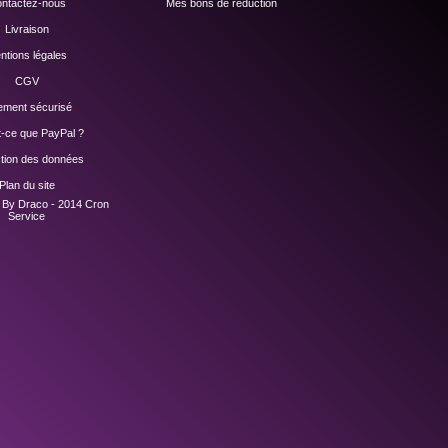
ntactez-nous
Mes bons de réduction
Livraison
ntions légales
CGV
ement sécurisé
t-ce que PayPal ?
ction des données
Plan du site
n By Draco - 2014
Cron
Service