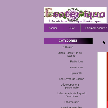
Accueil
CGV
Paiement sécurisé
CATÉGORIES
La librairie
Livres Rares "Fin de
Stocks"
Radionique
esoterisme
Spiritualité
Les Livres de Joeliah
Développement
personnelle
Lithothérapie de Reynald
Boschiero
Lithothérapie
Santé et Bien-être