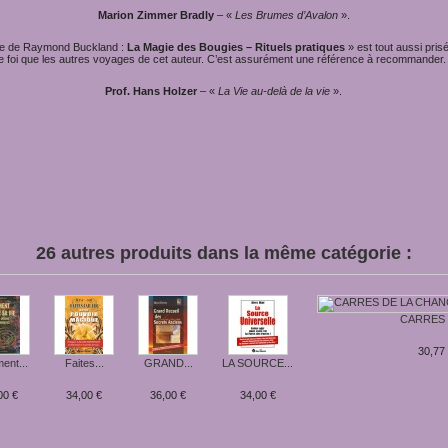
Marion Zimmer Bradly
– «
Les Brumes d’Avalon
».
re de Raymond Buckland :
La Magie des Bougies – Rituels pratiques
» est tout aussi pris
e foi que les autres voyages de cet auteur. C’est assurément une référence à recommander.
Prof. Hans Holzer
– «
La Vie au-delà de la vie
».
26 autres produits dans la même catégorie :
CARRES D
30,77
nt...
Faites...
GRAND...
LA SOURCE...
00 €
34,00 €
36,00 €
34,00 €