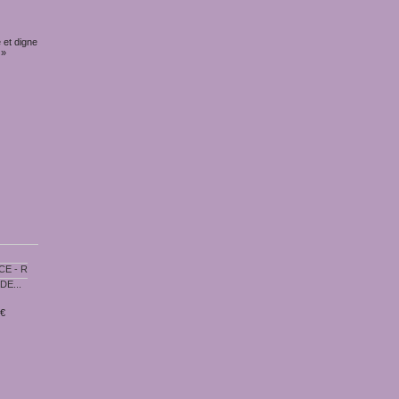
é et digne
 »
E...
 €
LE DOSSIER...
LA MAGIE...
PROCEDES...
34,00 €
34,00 €
37,00 €