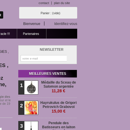
contact
plan du site
Panier :
(vide)
Bienvenue
Identifiez-vous
acle !!!
Partenaires
NEWSLETTER
IES ,
S ,
MEILLEURES VENTES
ez
Médaille du Sceau de
me,
1
Salomon argentée
11,28 €
gie des
eur et le
Hayrukulus de Grigori
e de 19
2
Petrovich Grabovoï
15,00 €
Pendule des
3
Batisseurs en laiton