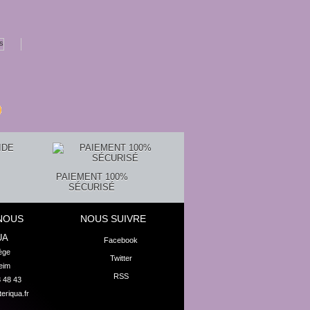
Comment...
20,00 €
PAIEMENT 100%
SÉCURISÉ
NOUS
NOUS SUIVRE
UA
Facebook
ge

Twitter
eim
RSS
8 48 43
eriqua.fr