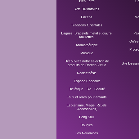
Bien - être
Co
Arts Divinatoires
Encens
Me
Traditions Orientales
Bagues, Bracelets métal et cuivre,
Pai
Amulettes.
Qu'es
Aromathérapie
Prote
Musique
Découvrez notre selection de
Site Desig
produits de Doreen Virtue
Radiesthésie
Espace Cadeaux
Diététique - Bio - Beauté
Jeux et livres pour enfants
Esotérisme, Magie, Rituels
,Accessoires,
Feng Shui
Bougies
Les Neuvaines