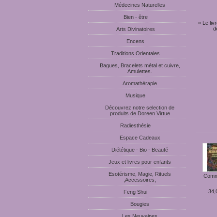
Médecines Naturelles
Bien - être
« Le liv
d
Arts Divinatoires
Encens
Traditions Orientales
Bagues, Bracelets métal et cuivre,
Amulettes.
Aromathérapie
Musique
Découvrez notre selection de
produits de Doreen Virtue
Radiesthésie
Espace Cadeaux
Diététique - Bio - Beauté
Jeux et livres pour enfants
Esotérisme, Magie, Rituels
Comme
,Accessoires,
34,
Feng Shui
Bougies
Les Neuvaines