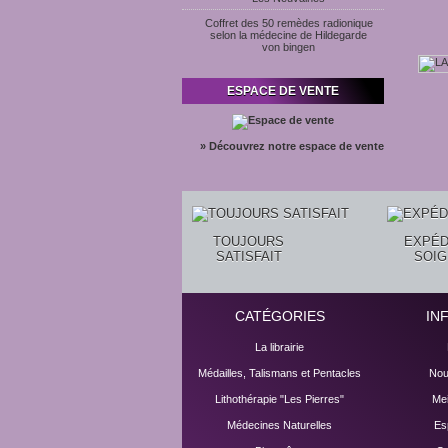
Coffret des 50 remèdes radionique
selon la médecine de Hildegarde
von bingen
ESPACE DE VENTE
» Découvrez notre espace de vente
TOUJOURS
EXPÉD
SATISFAIT
SOI
CATÉGORIES
IN
La librairie
Médailles, Talismans et Pentacles
Nou
Lithothérapie "Les Pierres"
Mei
Médecines Naturelles
Es