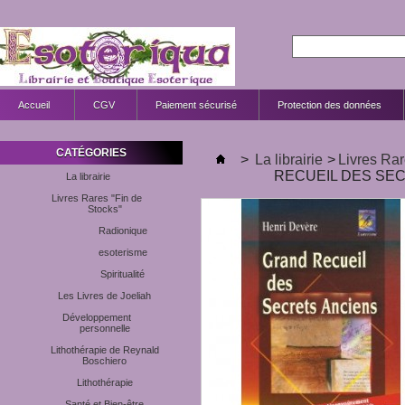
Accueil
CGV
Paiement sécurisé
Protection des données
CATÉGORIES
>
La librairie
>
Livres Rar
RECUEIL DES SECR
La librairie
Livres Rares "Fin de
Stocks"
Radionique
esoterisme
Spiritualité
Les Livres de Joeliah
Développement
personnelle
Lithothérapie de Reynald
Boschiero
Lithothérapie
Santé et Bien-être