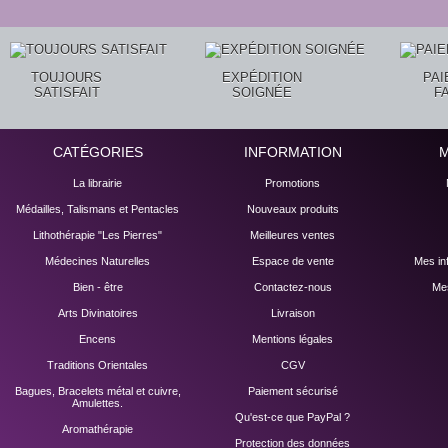
TOUJOURS
EXPÉDITION
PA
SATISFAIT
SOIGNÉE
F
CATÉGORIES
INFORMATION
La librairie
Promotions
Médailles, Talismans et Pentacles
Nouveaux produits
Lithothérapie "Les Pierres"
Meilleures ventes
Médecines Naturelles
Espace de vente
Mes in
Bien - être
Contactez-nous
Mes
Arts Divinatoires
Livraison
Encens
Mentions légales
Traditions Orientales
CGV
Bagues, Bracelets métal et cuivre,
Paiement sécurisé
Amulettes.
Qu'est-ce que PayPal ?
Aromathérapie
Protection des données