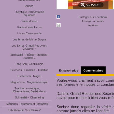
AGRANDIR
Anges
Diététique, l'alimentation
équilibrée
Partager sur Facebook
Radiesthésie
Envoyer à un ami
Imprimer
Radiesthésie Livres
Livres Cartomancie
Les livres de Michel Dogna
Les Livres Grigori Petrovitch
Grabovoï -
Spiritualité - Prières - Religion -
Kabbale...
Feng Shui, Géobiologie.
Sciences Humaines - Tradition
En savoir plus
Commentaires
Esotérisme, Magie,
Voulez-vous vraiment savoir comm
Magnétisme, Magnétothérapie,
ses formes et en toutes circonsta
Tradition esotérique,
Chamanisme, Amérindiens
Dans le Grand Recueil des Secrets 
savoir pour mener à bien vous-mêm
Spiritualité - Channeling
Médailles, Talismans et Pentacles
Sachez donc regarder la vérité 
Lithothérapie "Les Pierres"
comme jamais elles ne l'ont été.