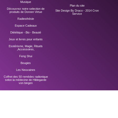
Musique
Plan du site
Découvrez notre selection de
Site Design By Draco - 2014
Cron
produits de Doreen Virtue
Service
Radiesthésie
Espace Cadeaux
Diététique - Bio - Beauté
Jeux et livres pour enfants
Esotérisme, Magie, Rituels
,Accessoires,
Feng Shui
Bougies
Les Neuvaines
Coffret des 50 remèdes radionique
selon la médecine de Hildegarde
von bingen