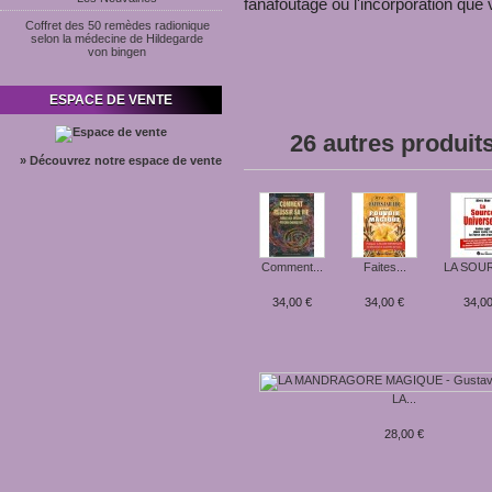
fanafoutage ou l'incorporation que 
Coffret des 50 remèdes radionique
selon la médecine de Hildegarde
von bingen
ESPACE DE VENTE
26 autres produit
» Découvrez notre espace de vente
Comment...
Faites...
LA SOUR
34,00 €
34,00 €
34,00
LA...
28,00 €