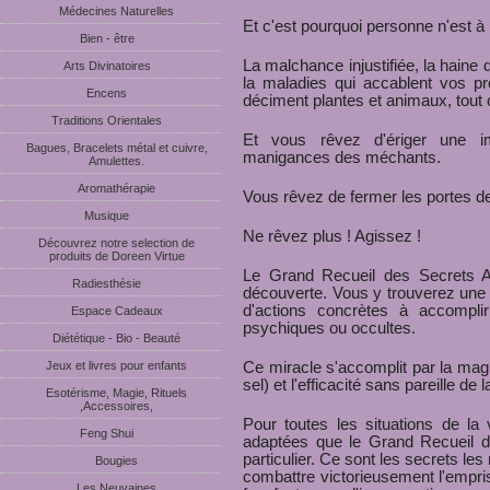
Médecines Naturelles
Et c'est pourquoi personne n'est à l
Bien - être
La malchance injustifiée, la haine 
Arts Divinatoires
la maladies qui accablent vos p
Encens
déciment plantes et animaux, tout 
Traditions Orientales
Et vous rêvez d'ériger une im
Bagues, Bracelets métal et cuivre,
manigances des méchants.
Amulettes.
Aromathérapie
Vous rêvez de fermer les portes de
Musique
Ne rêvez plus ! Agissez !
Découvrez notre selection de
produits de Doreen Virtue
Le Grand Recueil des Secrets A
Radiesthésie
découverte. Vous y trouverez une
d'actions concrètes à accompli
Espace Cadeaux
psychiques ou occultes.
Diététique - Bio - Beauté
Jeux et livres pour enfants
Ce miracle s'accomplit par la magi
sel) et l'efficacité sans pareille de l
Esotérisme, Magie, Rituels
,Accessoires,
Pour toutes les situations de la 
Feng Shui
adaptées que le Grand Recueil de
particulier. Ce sont les secrets le
Bougies
combattre victorieusement l'empris
Les Neuvaines