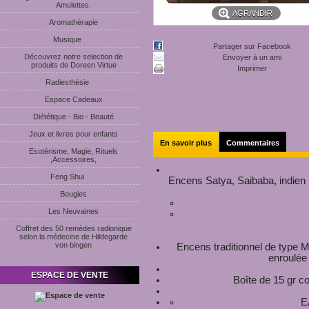
Amulettes.
AGRANDIR
Aromathérapie
Musique
Partager sur Facebook
Découvrez notre selection de
Envoyer à un ami
produits de Doreen Virtue
Imprimer
Radiesthésie
Espace Cadeaux
Diététique - Bio - Beauté
Jeux et livres pour enfants
En savoir plus
Commentaires
Esotérisme, Magie, Rituels
,Accessoires,
Feng Shui
Encens Satya, Saibaba, indien r
Bougies
Les Neuvaines
Coffret des 50 remèdes radionique
selon la médecine de Hildegarde
von bingen
Encens traditionnel de type M
enroulée
ESPACE DE VENTE
Boîte de 15 gr c
E