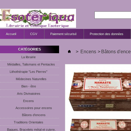
Accueil
CGV
Paiement sécurisé
Protection des données
CATÉGORIES
>
Encens
>
Bâtons d'ence
La librairie
Médailles, Talismans et Pentacles
Lithothérapie "Les Pierres"
Médecines Naturelles
Bien - être
Arts Divinatoires
Encens
Accessoires pour encens
Bâtons d'encens
Traditions Orientales
Bagues, Bracelets métal et cuivre,