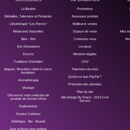
La librairie
Promotions
Médailles, Talismans et Pentacles
Nouveaux produits
Lithothérapie "Les Pierres"
Meilleures ventes
Médecines Naturelles
Espace de vente
Mes in
Bien - être
Contactez-nous
Mes
Arts Divinatoires
Livraison
Encens
Mentions légales
Traditions Orientales
CGV
Bagues, Bracelets métal et cuivre,
Paiement sécurisé
Amulettes.
Qu'est-ce que PayPal ?
Aromathérapie
Protection des données
Musique
Plan du site
Découvrez notre selection de
Site Design By Draco - 2014
Cron
produits de Doreen Virtue
Service
Radiesthésie
Espace Cadeaux
Diététique - Bio - Beauté
Jeux et livres pour enfants