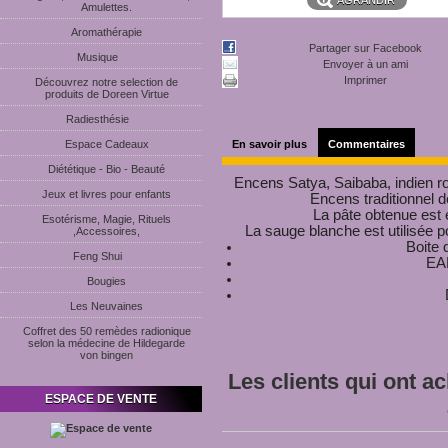
AGRANDIR
Amulettes.
Aromathérapie
Partager sur Facebook
Musique
Envoyer à un ami
Imprimer
Découvrez notre selection de
produits de Doreen Virtue
Radiesthésie
Espace Cadeaux
En savoir plus
Commentaires
Diététique - Bio - Beauté
Encens Satya, Saibaba, indien rou
Jeux et livres pour enfants
Encens traditionnel 
La pâte obtenue est
Esotérisme, Magie, Rituels
La sauge blanche est utilisée p
,Accessoires,
Boite 
Feng Shui
EA
Bougies
Les Neuvaines
Coffret des 50 remèdes radionique
selon la médecine de Hildegarde
von bingen
Les clients qui ont a
ESPACE DE VENTE