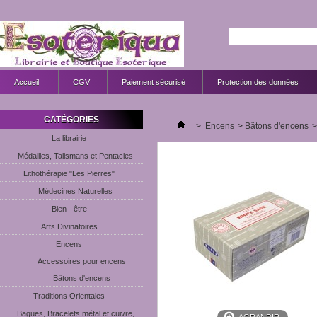
Accueil
CGV
Paiement sécurisé
Protection des données
CATÉGORIES
>
Encens
>
Bâtons d'encens
>
La librairie
Médailles, Talismans et Pentacles
Lithothérapie "Les Pierres"
Médecines Naturelles
Bien - être
Arts Divinatoires
Encens
Accessoires pour encens
Bâtons d'encens
Traditions Orientales
Bagues, Bracelets métal et cuivre,