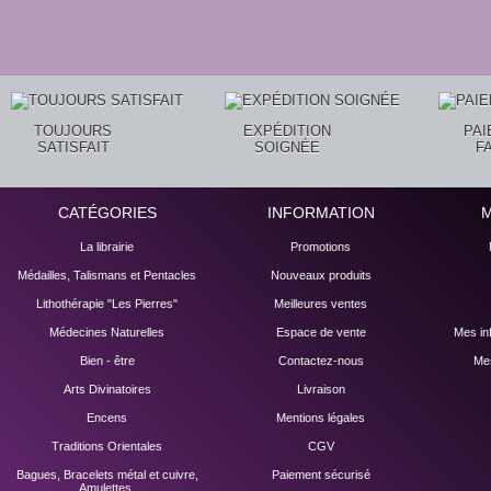
TOUJOURS
EXPÉDITION
PA
SATISFAIT
SOIGNÉE
F
CATÉGORIES
INFORMATION
La librairie
Promotions
Médailles, Talismans et Pentacles
Nouveaux produits
Lithothérapie "Les Pierres"
Meilleures ventes
Médecines Naturelles
Espace de vente
Mes in
Bien - être
Contactez-nous
Mes
Arts Divinatoires
Livraison
Encens
Mentions légales
Traditions Orientales
CGV
Bagues, Bracelets métal et cuivre,
Paiement sécurisé
Amulettes.