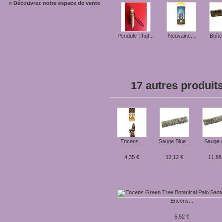
» Découvrez notre espace de vente
Le pouvoir...
Pendule Thot...
Neuvaine...
Boîte
17 autres produit
Encens...
Sauge Blue...
Sauge e
4,35 €
12,12 €
11,88
Encens...
5,52 €