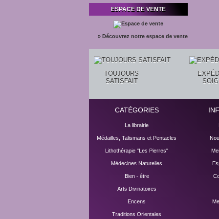
ESPACE DE VENTE
» Découvrez notre espace de vente
TOUJOURS
EXPÉD
SATISFAIT
SOI
CATÉGORIES
IN
La librairie
Médailles, Talismans et Pentacles
Nou
Lithothérapie "Les Pierres"
Mei
Médecines Naturelles
Es
Bien - être
Co
Arts Divinatoires
Encens
Me
Traditions Orientales