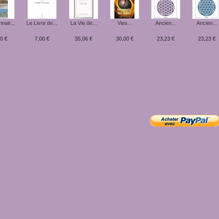
nair...
Le Livre de...
La Vie de...
Vies...
Ancien...
Ancien...
0 €
7,00 €
35,06 €
30,00 €
23,23 €
23,23 €