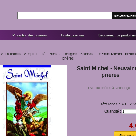
Protection des données
Contactez-nous
Découvrez, Le produit mir
>
La librairie
>
Spiritualité - Prières - Religion - Kabbale...
>
Saint Michel - Neuva
prières
Saint Michel - Neuvain
prières
Livre de prières à l'archange...
Référence :
Réf. : 295
Quantité :
4,