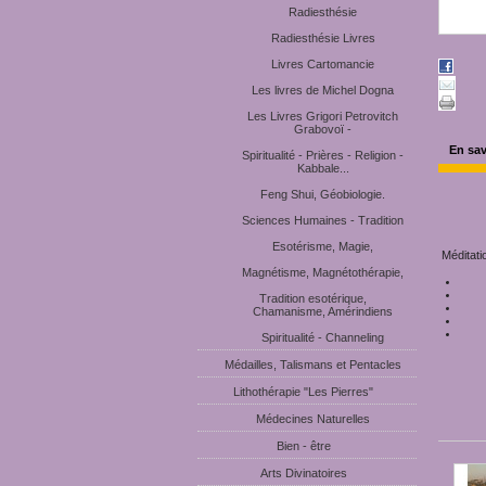
Radiesthésie
Radiesthésie Livres
Livres Cartomancie
Les livres de Michel Dogna
Les Livres Grigori Petrovitch
Grabovoï -
En sav
Spiritualité - Prières - Religion -
Kabbale...
Feng Shui, Géobiologie.
Sciences Humaines - Tradition
Esotérisme, Magie,
Méditati
Magnétisme, Magnétothérapie,
Tradition esotérique,
Chamanisme, Amérindiens
Spiritualité - Channeling
Médailles, Talismans et Pentacles
Lithothérapie "Les Pierres"
Médecines Naturelles
Bien - être
Arts Divinatoires