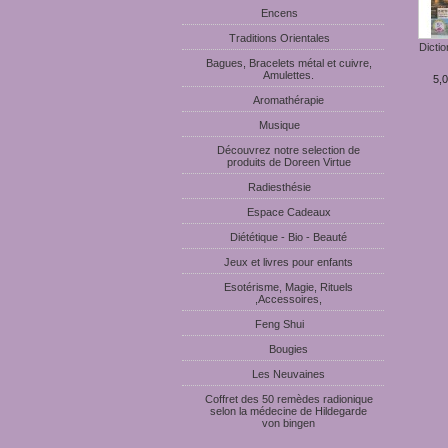
Encens
Traditions Orientales
Diction
Bagues, Bracelets métal et cuivre,
Amulettes.
5,0
Aromathérapie
Musique
Découvrez notre selection de
produits de Doreen Virtue
Radiesthésie
Espace Cadeaux
Diététique - Bio - Beauté
Jeux et livres pour enfants
Esotérisme, Magie, Rituels
,Accessoires,
Feng Shui
Bougies
Les Neuvaines
Coffret des 50 remèdes radionique
selon la médecine de Hildegarde
von bingen