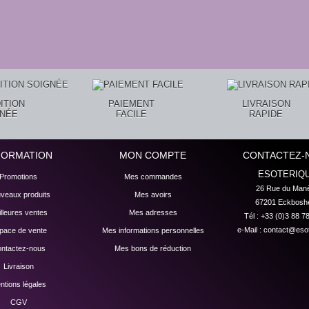
ITION
PAIEMENT
LIVRAISON
GNÉE
FACILE
RAPIDE
FORMATION
MON COMPTE
CONTACTEZ-
ESOTERIQ
Promotions
Mes commandes
26 Rue du Manè
veaux produits
Mes avoirs
67201 Eckbosh
lleures ventes
Mes adresses
Tél : +33 (0)3 88 7
e-Mail :
contact@esot
pace de vente
Mes informations personnelles
ntactez-nous
Mes bons de réduction
Livraison
ntions légales
CGV