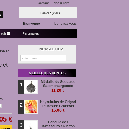
contact
plan du site
Panier :
(vide)
Bienvenue
Identifiez-vous
acle !!!
Partenaires
NEWSLETTER
ine et
e et
MEILLEURES VENTES
Médaille du Sceau de
1
Salomon argentée
11,28 €
23
Hayrukulus de Grigori
2
Petrovich Grabovoï
15,00 €
05 €
Pendule des
3
Batisseurs en laiton