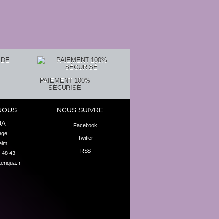
PAIEMENT 100%
SÉCURISÉ
NOUS
NOUS SUIVRE
UA
Facebook
ge

Twitter
eim
RSS
8 48 43
eriqua.fr