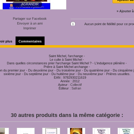
AGRANDIR
» Ajouter à
Partager sur Facebook
Envoyer à un ami
Aucun point de fidélité pour ce prod
Imprimer
oir plus
Commentaires
Saint Michel, l'archange -
Le culte à Saint Michel -
Dans quelles circonstances prier l'archange Saint Michel ? - L'indulgence plénière -
Prière à Saint Michel archange -
on du premier jour - Du deuxième jour - Du troisième jour - Du quatrième jour - Du cinquième 
sixième jour - Du septième jour - Du huitième jour - Du neuvième jour - Prières usuelles.
EAN :
9782930211619
Année :
2012
Auteur :
Collectif
Éditeur :
Safran
30 autres produits dans la même catégorie :