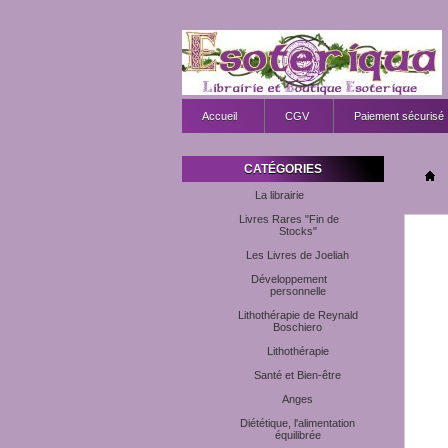
Accueil
CGV
Paiement sécurisé
CATÉGORIES
La librairie
Livres Rares "Fin de
Stocks"
Les Livres de Joeliah
Développement
personnelle
Lithothérapie de Reynald
Boschiero
Lithothérapie
Santé et Bien-être
Anges
Diététique, l'alimentation
équilibrée