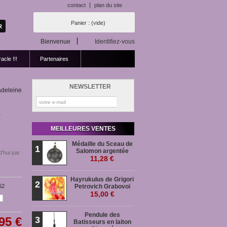
contact
plan du site
Panier :
(vide)
Bienvenue
Identifiez-vous
acle !!!
Partenaires
NEWSLETTER
adeleine
-
MEILLEURES VENTES
Médaille du Sceau de
1
Salomon argentée
d'hui par
11,28 €
Hayrukulus de Grigori
2
62
Petrovich Grabovoï
15,00 €
Pendule des
95 €
3
Batisseurs en laiton