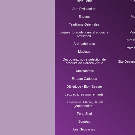
Bien - être
Co
Arts Divinatoires
Encens
Me
Traditions Orientales
Bagues, Bracelets métal et cuivre,
Pai
Amulettes.
Qu'es
Aromathérapie
Prote
Musique
Découvrez notre selection de
Site Desig
produits de Doreen Virtue
Radiesthésie
Espace Cadeaux
Diététique - Bio - Beauté
Jeux et livres pour enfants
Esotérisme, Magie, Rituels
,Accessoires,
Feng Shui
Bougies
Les Neuvaines