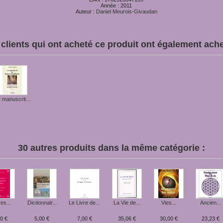
Année : 2011
Auteur :
Daniel Meurois-Givaudan
clients qui ont acheté ce produit ont également achet
 manuscrit...
30 autres produits dans la même catégorie :
es...
Dictionnair...
Le Livre de...
La Vie de...
Vies...
Ancien...
0 €
5,00 €
7,00 €
35,06 €
30,00 €
23,23 €