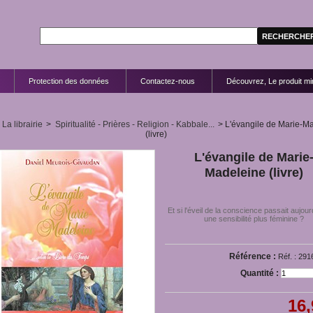
Protection des données
Contactez-nous
Découvrez, Le produit mir
La librairie
>
Spiritualité - Prières - Religion - Kabbale...
>
L'évangile de Marie-M
(livre)
L'évangile de Marie
Madeleine (livre)
Et si l'éveil de la conscience passait aujour
une sensibilité plus féminine ?
Référence :
Réf. : 291
Quantité :
16,