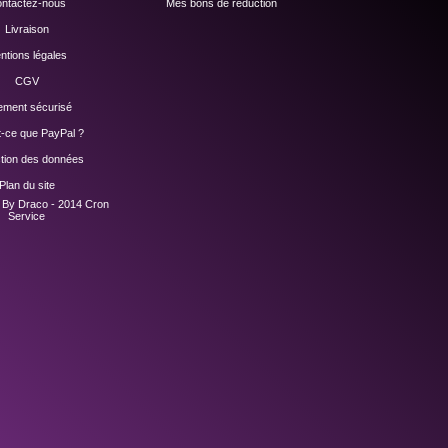
ntactez-nous
Mes bons de réduction
Livraison
ntions légales
CGV
ement sécurisé
t-ce que PayPal ?
ction des données
Plan du site
n By Draco - 2014
Cron
Service