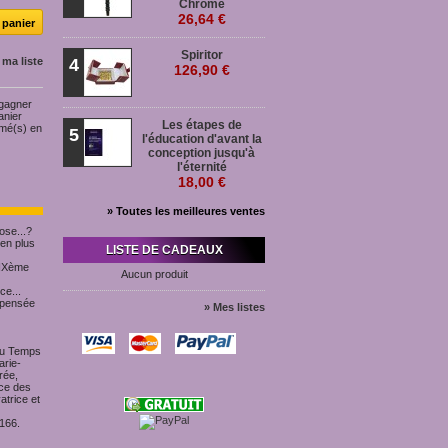
Chromé
26,64 €
Spiritor
 ma liste
4
126,90 €
 gagner
anier
Les étapes de
rmé(s) en
5
l'éducation d'avant la
conception jusqu'à
l'éternité
18,00 €
» Toutes les meilleures ventes
ose...?
 en plus
LISTE DE CADEAUX
 XIXème
Aucun produit
ce...
 pensée
» Mes listes
 du Temps
arie-
rée,
nce des
trice et
7166.