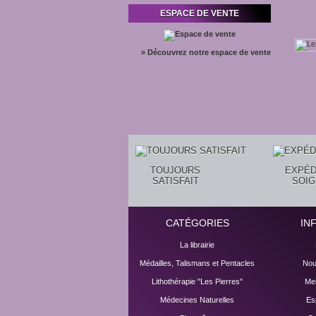
ESPACE DE VENTE
» Découvrez notre espace de vente
TOUJOURS
EXPÉD
SATISFAIT
SOI
CATÉGORIES
IN
La librairie
Médailles, Talismans et Pentacles
Nou
Lithothérapie "Les Pierres"
Mei
Médecines Naturelles
Es