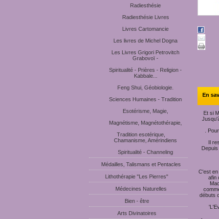
Radiesthésie
Radiesthésie Livres
Livres Cartomancie
Les livres de Michel Dogna
Les Livres Grigori Petrovitch
Grabovoï -
Spiritualité - Prières - Religion -
Kabbale...
Feng Shui, Géobiologie.
En sav
Sciences Humaines - Tradition
Esotérisme, Magie,
Et si 
Jusqu'à
Magnétisme, Magnétothérapie,
. Pour
Tradition esotérique,
Chamanisme, Amérindiens
Il r
Depuis
Spiritualité - Channeling
Médailles, Talismans et Pentacles
C'est en
Lithothérapie "Les Pierres"
afin
Made
Médecines Naturelles
commen
débuts d
Bien - être
'L'E
Arts Divinatoires