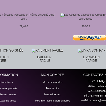
Les...
Les Codes...
27,40 €
20,90 €
ITION
PAIEMENT
LIVRAISON
GNÉE
FACILE
RAPIDE
FORMATION
MON COMPTE
CONTACTEZ-
ESOTERIQ
Promotions
Mes commandes
26 Rue du Manè
veaux produits
Mes avoirs
67201 Eckbosh
lleures ventes
Mes adresses
Tél : +33 (0)3 88 7
e-Mail :
contact@esot
pace de vente
Mes informations personnelles