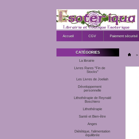
Accueil
CGV
Paiement sécurisé
CATÉGORIES
>
La librairie
Livres Rares "Fin de
Stocks"
Les Livres de Joeliah
Développement
personnelle
Lithothérapie de Reynald
Boschiero
Lithothérapie
Santé et Bien-être
Anges
Diététique, l'alimentation
équilibrée