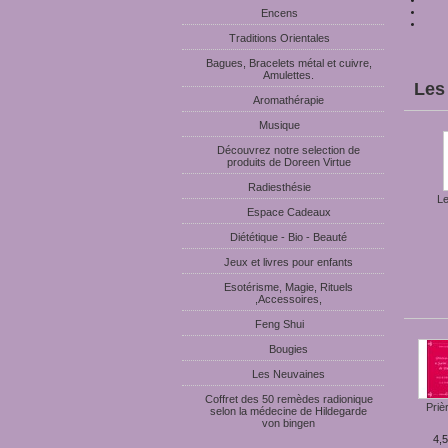
Encens
Traditions Orientales
Bagues, Bracelets métal et cuivre,
Amulettes.
Les 
Aromathérapie
Musique
Découvrez notre selection de
produits de Doreen Virtue
Radiesthésie
Le
Espace Cadeaux
Diététique - Bio - Beauté
Jeux et livres pour enfants
Esotérisme, Magie, Rituels
,Accessoires,
Feng Shui
Bougies
Les Neuvaines
Coffret des 50 remèdes radionique
Prièr
selon la médecine de Hildegarde
von bingen
4,5