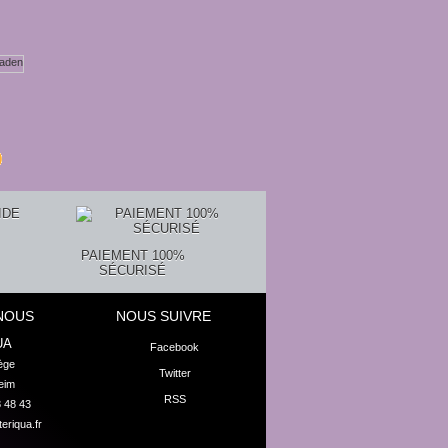
Ascension,...
17,36 €
PAIEMENT 100%
SÉCURISÉ
NOUS
NOUS SUIVRE
UA
Facebook
ge

Twitter
eim
RSS
8 48 43
eriqua.fr