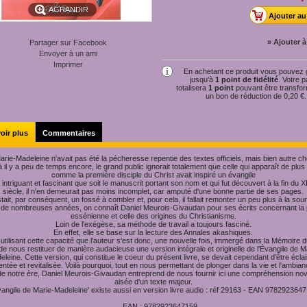
AGRANDIR
» Ajouter à
Partager sur Facebook
Envoyer à un ami
Imprimer
En achetant ce produit vous pouvez
jusqu'à
1
point de fidélité
. Votre p
totalisera
1
point
pouvant être transfo
un bon de réduction de
0,20 €
.
oir plus
Commentaires
Marie-Madeleine n'avait pas été la pécheresse repentie des textes officiels, mais bien autre ch
 il y a peu de temps encore, le grand public ignorait totalement que celle qui apparaît de plus
comme la première disciple du Christ avait inspiré un évangile
 intriguant et fascinant que soit le manuscrit portant son nom et qui fut découvert à la fin du
siècle, il n'en demeurait pas moins incomplet, car amputé d'une bonne partie de ses pages.
estait, par conséquent, un fossé à combler et, pour cela, il fallait remonter un peu plus à la sour
 de nombreuses années, on connaît Daniel Meurois-Givaudan pour ses écrits concernant la
essénienne et celle des origines du Christianisme.
Loin de l'exégèse, sa méthode de travail a toujours fasciné.
En effet, elle se base sur la lecture des Annales akashiques.
 utilisant cette capacité que l'auteur s'est donc, une nouvelle fois, immergé dans la Mémoire
 de nous restituer de manière audacieuse une version intégrale et originelle de l'Évangile de M
leine. Cette version, qui constitue le coeur du présent livre, se devait cependant d'être éclai
tée et revitalisée. Voilà pourquoi, tout en nous permettant de plonger dans la vie et l'ambia
e notre ère, Daniel Meurois-Givaudan entreprend de nous fournir ici une compréhension nova
aisée d'un texte majeur.
vangile de Marie-Madeleine' existe aussi en version livre audio : réf 29163 - EAN 978292364
EAN : 9782923647159