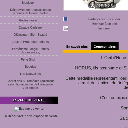
Musique
AGRANDIR
Découvrez notre selection de
produits de Doreen Virtue
Partager sur Facebook
Radiesthésie
Envoyer à un ami
Espace Cadeaux
Imprimer
Diététique - Bio - Beauté
Jeux et livres pour enfants
En savoir plus
Commentaires
Esotérisme, Magie, Rituels
,Accessoires,
L'Oeil d'Horu
Feng Shui
Bougies
HORUS, fils posthume d’ISIS
Les Neuvaines
Cette médaillle représentant l'oei
Coffret des 50 remèdes radionique
le mal, de l’entier, de l’int
selon la médecine de Hildegarde
de
von bingen
C'est un bijoux 
ESPACE DE VENTE
Son
» Découvrez notre espace de vente
Sa 