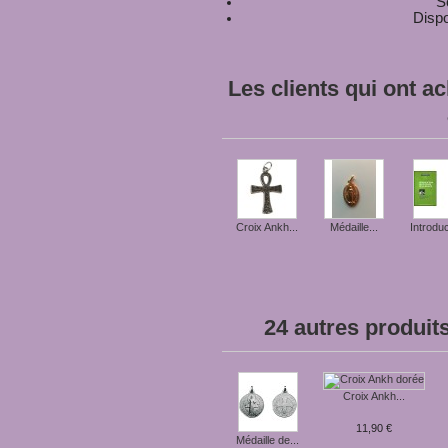
S
Dis
Les clients qui ont a
Médaille du...
Croix Ankh...
Médaille...
Introduc
24 autres produit
Croix Ankh...
11,90 €
Médaille de...