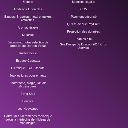
Encens
Mentions légales
Traditions Orientales
CGV
Bagues, Bracelets métal et cuivre,
Paiement sécurisé
Amulettes.
Qu'est-ce que PayPal ?
Aromathérapie
Protection des données
Musique
Plan du site
Découvrez notre selection de
Site Design By Draco - 2014
Cron
produits de Doreen Virtue
Service
Radiesthésie
Espace Cadeaux
Diététique - Bio - Beauté
Jeux et livres pour enfants
Esotérisme, Magie, Rituels
,Accessoires,
Feng Shui
Bougies
Les Neuvaines
Coffret des 50 remèdes radionique
selon la médecine de Hildegarde
von bingen