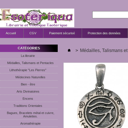
Accueil
CGV
Paiement sécurisé
Protection des données
CATÉGORIES
>
Médailles, Talismans et
La librairie
Médailles, Talismans et Pentacles
Lithothérapie "Les Pierres"
Médecines Naturelles
Bien - être
Arts Divinatoires
Encens
Traditions Orientales
Bagues, Bracelets métal et cuivre,
Amulettes.
Aromathérapie