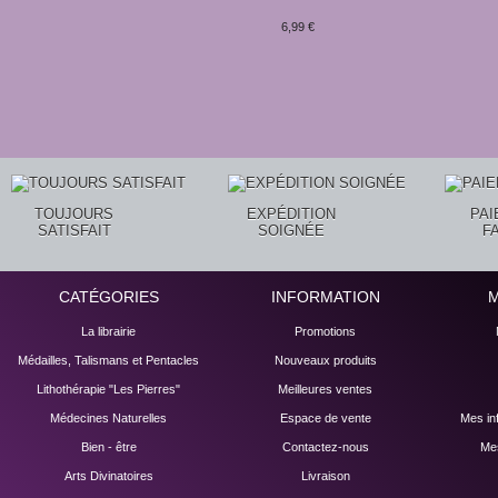
6,99 €
TOUJOURS
EXPÉDITION
PA
SATISFAIT
SOIGNÉE
F
CATÉGORIES
INFORMATION
La librairie
Promotions
Médailles, Talismans et Pentacles
Nouveaux produits
Lithothérapie "Les Pierres"
Meilleures ventes
Médecines Naturelles
Espace de vente
Mes in
Bien - être
Contactez-nous
Mes
Arts Divinatoires
Livraison