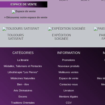
ESPACE DE VENTE
» Découvrez notre espace de vente
TOUJOURS
EXPÉDITION
PA
SATISFAIT
SOIGNÉE
F
CATÉGORIES
INFORMATION
La librairie
Promotions
Médailles, Talismans et Pentacles
Nouveaux produits
Lithothérapie "Les Pierres"
Meilleures ventes
Médecines Naturelles
Espace de vente
Mes in
Bien - être
Contactez-nous
Mes
Arts Divinatoires
Livraison
Encens
Mentions légales
Traditions Orientales
CGV