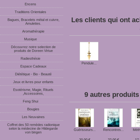
Encens
Traditions Orientales
Les clients qui ont a
Bagues, Bracelets métal et cuivre,
Amulettes.
Aromathérapie
Musique
Découvrez notre selection de
produits de Doreen Virtue
Radiesthésie
Pendule...
Espace Cadeaux
Diététique - Bio - Beauté
Jeux et livres pour enfants
Esotérisme, Magie, Rituels
9 autres produits
,Accessoires,
Feng Shui
Bougies
Les Neuvaines
Coffret des 50 remèdes radionique
selon la médecine de Hildegarde
Guérisseurs...
Rencontres...
Méth
von bingen
20,00 €
22,00 €
17,