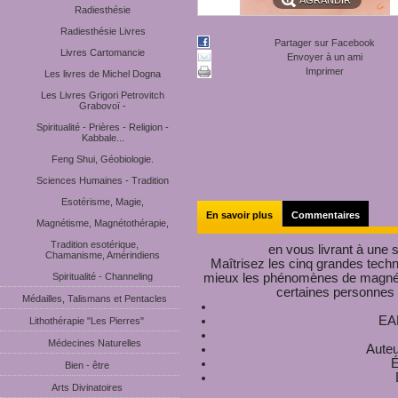
AGRANDIR
Radiesthésie
Radiesthésie Livres
Partager sur Facebook
Livres Cartomancie
Envoyer à un ami
Imprimer
Les livres de Michel Dogna
Les Livres Grigori Petrovitch
Grabovoï -
Spiritualité - Prières - Religion -
Kabbale...
Feng Shui, Géobiologie.
Sciences Humaines - Tradition
Esotérisme, Magie,
En savoir plus
Commentaires
Magnétisme, Magnétothérapie,
Tradition esotérique,
en vous livrant à une s
Chamanisme, Amérindiens
Maîtrisez les cinq grandes tec
Spiritualité - Channeling
mieux les phénomènes de magnéti
certaines personnes q
Médailles, Talismans et Pentacles
EA
Lithothérapie "Les Pierres"
Médecines Naturelles
Auteu
É
Bien - être
Arts Divinatoires