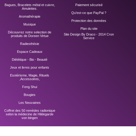
Bagues, Bracelets métal et cuivre,
Paiement sécurisé
Amulettes.
Qu'est-ce que PayPal ?
Aromathérapie
Protection des données
Musique
Plan du site
Découvrez notre selection de
Site Design By Draco - 2014
Cron
produits de Doreen Virtue
Service
Radiesthésie
Espace Cadeaux
Diététique - Bio - Beauté
Jeux et livres pour enfants
Esotérisme, Magie, Rituels
,Accessoires,
Feng Shui
Bougies
Les Neuvaines
Coffret des 50 remèdes radionique
selon la médecine de Hildegarde
von bingen