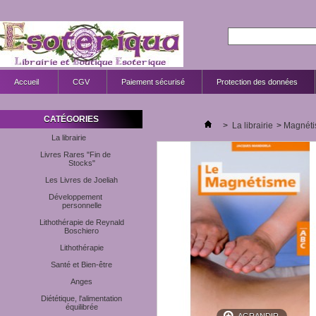
Accueil
CGV
Paiement sécurisé
Protection des données
CATÉGORIES
>
La librairie
>
Magnéti
La librairie
Livres Rares "Fin de
Stocks"
Les Livres de Joeliah
Développement
personnelle
Lithothérapie de Reynald
Boschiero
Lithothérapie
Santé et Bien-être
Anges
Diététique, l'alimentation
équilibrée