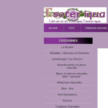
Accueil
CGV
Paiement sécurisé
CATÉGORIES
La librairie
Médailles, Talismans et Pentacles
Lithothérapie "Les Pierres"
Bracelet perles en pierre
naturelle
Bijoux en pierres naturelles
dites " baroque"
Médecines Naturelles
Bien - être
Arts Divinatoires
Encens
Traditions Orientales