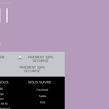
Bracelet...
Bracelet...
Bracelet...
Bracelet H...
Bracelet...
14,45 €
16,20 €
9,45 €
12,69 €
4,20 €
PAIEMENT 100%
SÉCURISÉ
NOUS
NOUS SUIVRE
UA
Facebook
ge

Twitter
eim
RSS
8 48 43
eriqua.fr