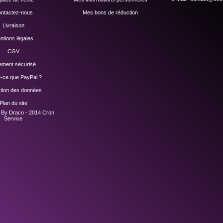
ntactez-nous
Mes bons de réduction
Livraison
ntions légales
CGV
ement sécurisé
t-ce que PayPal ?
ction des données
Plan du site
n By Draco - 2014
Cron
Service