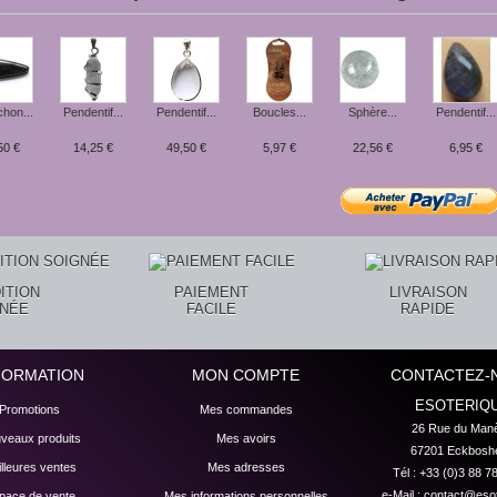
hon...
Pendentif...
Pendentif...
Boucles...
Sphère...
Pendentif...
50 €
14,25 €
49,50 €
5,97 €
22,56 €
6,95 €
ITION
PAIEMENT
LIVRAISON
GNÉE
FACILE
RAPIDE
FORMATION
MON COMPTE
CONTACTEZ-
ESOTERIQ
Promotions
Mes commandes
26 Rue du Manè
veaux produits
Mes avoirs
67201 Eckbosh
lleures ventes
Mes adresses
Tél : +33 (0)3 88 7
e-Mail :
contact@esot
pace de vente
Mes informations personnelles