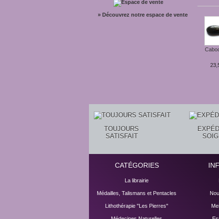
» Découvrez notre espace de vente
Caboc
23,
TOUJOURS
EXPÉD
SATISFAIT
SOI
CATÉGORIES
IN
La librairie
Médailles, Talismans et Pentacles
Nou
Lithothérapie "Les Pierres"
Mei
Médecines Naturelles
Es