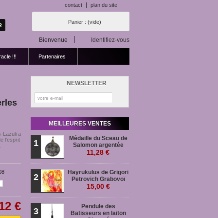
contact
plan du site
Panier :
(vide)
Bienvenue
Identifiez-vous
acle !!!
Partenaires
NEWSLETTER
erles
MEILLEURES VENTES
s-Lazuli a
Médaille du Sceau de
 l'esprit
1
Salomon argentée
.
11,28 €
08
Hayrukulus de Grigori
2
Petrovich Grabovoï
15,00 €
12 €
Pendule des
3
Batisseurs en laiton