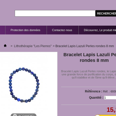
Protection des données
Contactez-nous
Découvrez, Le produit mir
>
Lithothérapie "Les Pierres"
>
Bracelet Lapis Lazuli Perles rondes 8 mm
Bracelet Lapis Lazuli P
rondes 8 mm
Bracelet Lapis Lazuli Perles rondes, le Lapi
une grande force de purification du corps, de
qu'il stabilise et de l'âme qu'il élève..
Référence :
Réf. : 693
Quantité :
15,