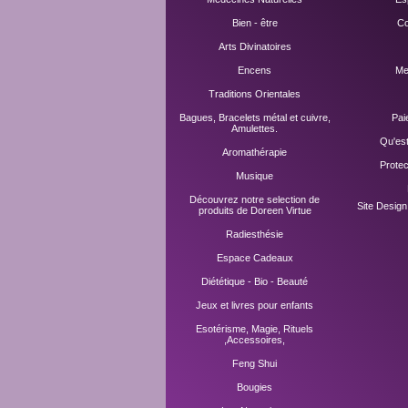
Bien - être
Co
Arts Divinatoires
Encens
Me
Traditions Orientales
Bagues, Bracelets métal et cuivre,
Pai
Amulettes.
Qu'es
Aromathérapie
Prote
Musique
Découvrez notre selection de
Site Desig
produits de Doreen Virtue
Radiesthésie
Espace Cadeaux
Diététique - Bio - Beauté
Jeux et livres pour enfants
Esotérisme, Magie, Rituels
,Accessoires,
Feng Shui
Bougies