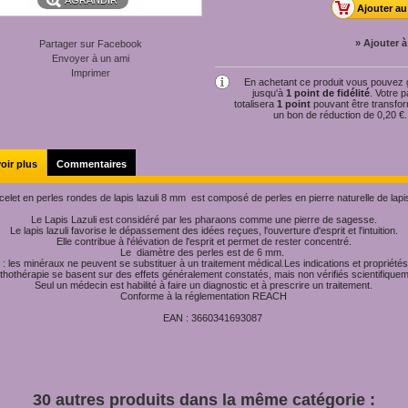
AGRANDIR
» Ajouter à
Partager sur Facebook
Envoyer à un ami
Imprimer
En achetant ce produit vous pouvez
jusqu'à
1
point de fidélité
. Votre p
totalisera
1
point
pouvant être transfo
un bon de réduction de
0,20 €
.
oir plus
Commentaires
elet en perles rondes de lapis lazuli 8 mm est composé de perles en pierre naturelle de lapis 
Le Lapis Lazuli est considéré par les pharaons comme une pierre de sagesse.
Le lapis lazuli favorise le dépassement des idées reçues, l'ouverture d'esprit et l'intuition.
Elle contribue à l'élévation de l'esprit et permet de rester concentré.
Le diamètre des perles est de 6 mm.
n : les minéraux ne peuvent se substituer à un traitement médical.Les indications et propriétés
ithothérapie se basent sur des effets généralement constatés, mais non vérifiés scientifiquem
Seul un médecin est habilité à faire un diagnostic et à prescrire un traitement.
Conforme à la réglementation REACH
EAN :
3660341693087
30 autres produits dans la même catégorie :