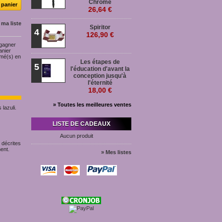
Chromé
26,64 €
 ma liste
Spiritor
4
126,90 €
 gagner
anier
rmé(s) en
Les étapes de
5
l'éducation d'avant la
conception jusqu'à
l'éternité
18,00 €
» Toutes les meilleures ventes
lazuli.
LISTE DE CADEAUX
Aucun produit
 décrites
ent.
» Mes listes