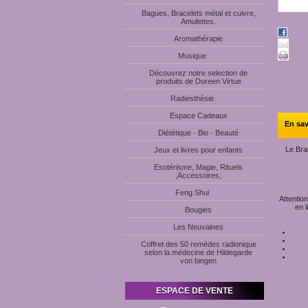
Bagues, Bracelets métal et cuivre,
Amulettes.
Aromathérapie
Musique
Découvrez notre selection de
produits de Doreen Virtue
Radiesthésie
Espace Cadeaux
En sav
Diététique - Bio - Beauté
Le Brac
Jeux et livres pour enfants
Esotérisme, Magie, Rituels
,Accessoires,
Feng Shui
Attentio
en l
Bougies
Les Neuvaines
Coffret des 50 remèdes radionique
selon la médecine de Hildegarde
von bingen
ESPACE DE VENTE