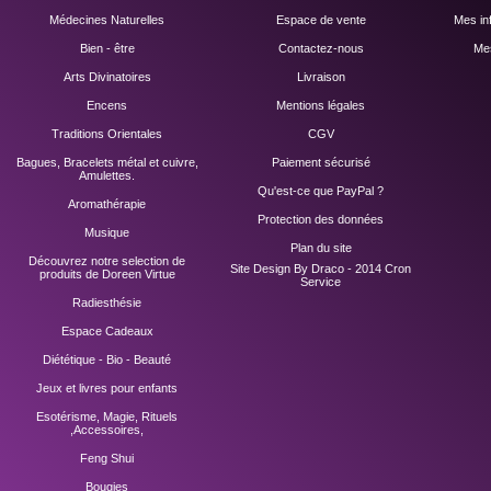
Médecines Naturelles
Espace de vente
Mes in
Bien - être
Contactez-nous
Mes
Arts Divinatoires
Livraison
Encens
Mentions légales
Traditions Orientales
CGV
Bagues, Bracelets métal et cuivre,
Paiement sécurisé
Amulettes.
Qu'est-ce que PayPal ?
Aromathérapie
Protection des données
Musique
Plan du site
Découvrez notre selection de
Site Design By Draco - 2014
Cron
produits de Doreen Virtue
Service
Radiesthésie
Espace Cadeaux
Diététique - Bio - Beauté
Jeux et livres pour enfants
Esotérisme, Magie, Rituels
,Accessoires,
Feng Shui
Bougies