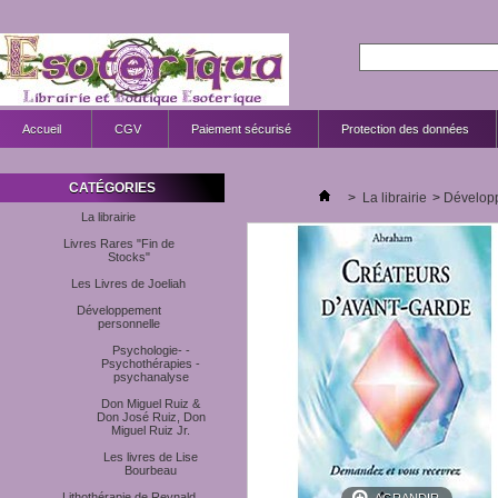
Accueil
CGV
Paiement sécurisé
Protection des données
CATÉGORIES
>
La librairie
>
Dévelop
La librairie
Livres Rares "Fin de
Stocks"
Les Livres de Joeliah
Développement
personnelle
Psychologie- -
Psychothérapies -
psychanalyse
Don Miguel Ruiz &
Don José Ruiz, Don
Miguel Ruiz Jr.
Les livres de Lise
Bourbeau
Lithothérapie de Reynald