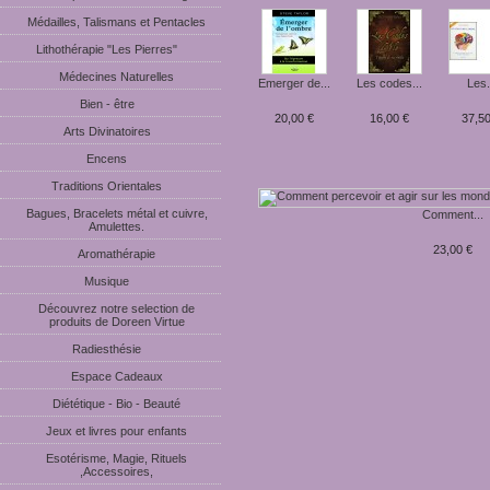
Médailles, Talismans et Pentacles
Lithothérapie "Les Pierres"
Médecines Naturelles
Emerger de...
Les codes...
Les.
Bien - être
20,00 €
16,00 €
37,50
Arts Divinatoires
Encens
Traditions Orientales
Bagues, Bracelets métal et cuivre,
Comment...
Amulettes.
23,00 €
Aromathérapie
Musique
Découvrez notre selection de
produits de Doreen Virtue
Radiesthésie
Espace Cadeaux
Diététique - Bio - Beauté
Jeux et livres pour enfants
Esotérisme, Magie, Rituels
,Accessoires,