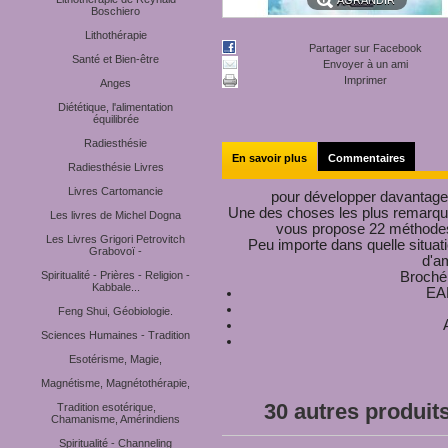
AGRANDIR
Boschiero
Lithothérapie
Partager sur Facebook
Santé et Bien-être
Envoyer à un ami
Imprimer
Anges
Diététique, l'alimentation
équilibrée
Radiesthésie
En savoir plus
Commentaires
Radiesthésie Livres
Livres Cartomancie
pour développer davantage l
Une des choses les plus remarqu
Les livres de Michel Dogna
vous propose 22 méthodes 
Les Livres Grigori Petrovitch
Peu importe dans quelle situat
Grabovoï -
d'am
Spiritualité - Prières - Religion -
Broché 
Kabbale...
EA
Feng Shui, Géobiologie.
Sciences Humaines - Tradition
Esotérisme, Magie,
Magnétisme, Magnétothérapie,
30 autres produit
Tradition esotérique,
Chamanisme, Amérindiens
Spiritualité - Channeling