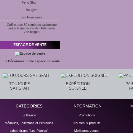
Feng Shui
Bougies
Les Neuvaines
Coffret des 50 remèdes radionique
selon la médecine de Hildegarde
von bingen
ESPACE DE VENTE
» Découvrez notre espace de vente
TOUJOURS
EXPÉDITION
PA
SATISFAIT
SOIGNÉE
F
CATÉGORIES
INFORMATION
La librairie
Promotions
Médailles, Talismans et Pentacles
Nouveaux produits
Lithothérapie "Les Pierres"
Meilleures ventes