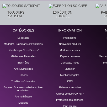
TOUJOURS
EXPÉDITION
PA
SATISFAIT
SOIGNÉE
F
CATÉGORIES
INFORMATION
La librairie
Promotions
Médailles, Talismans et Pentacles
Nouveaux produits
Lithothérapie "Les Pierres"
Meilleures ventes
Médecines Naturelles
Espace de vente
Mes in
Bien - être
Contactez-nous
Mes
Arts Divinatoires
Livraison
Encens
Mentions légales
Traditions Orientales
CGV
Bagues, Bracelets métal et cuivre,
Paiement sécurisé
Amulettes.
Qu'est-ce que PayPal ?
Aromathérapie
Protection des données
Musique
Plan du site