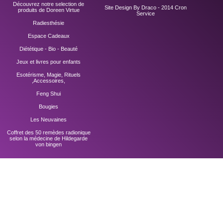
Découvrez notre selection de
Site Design By Draco - 2014
Cron
produits de Doreen Virtue
Service
Radiesthésie
Espace Cadeaux
Diététique - Bio - Beauté
Jeux et livres pour enfants
Esotérisme, Magie, Rituels
,Accessoires,
Feng Shui
Bougies
Les Neuvaines
Coffret des 50 remèdes radionique
selon la médecine de Hildegarde
von bingen