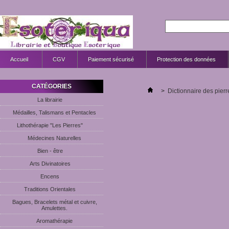
Accueil
CGV
Paiement sécurisé
Protection des données
CATÉGORIES
>
Dictionnaire des pier
La librairie
Médailles, Talismans et Pentacles
Lithothérapie "Les Pierres"
Médecines Naturelles
Bien - être
Arts Divinatoires
Encens
Traditions Orientales
Bagues, Bracelets métal et cuivre,
Amulettes.
Aromathérapie