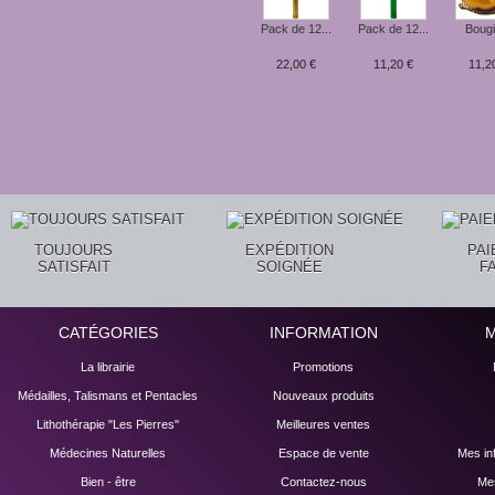
Pack de 12...
Pack de 12...
Bougi
22,00 €
11,20 €
11,2
TOUJOURS
EXPÉDITION
PA
SATISFAIT
SOIGNÉE
F
CATÉGORIES
INFORMATION
La librairie
Promotions
Médailles, Talismans et Pentacles
Nouveaux produits
Lithothérapie "Les Pierres"
Meilleures ventes
Médecines Naturelles
Espace de vente
Mes in
Bien - être
Contactez-nous
Mes