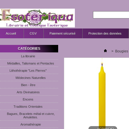
Accueil
CGV
Paiement sécurisé
Protection des données
CATÉGORIES
>
Bougies
La librairie
Médailles, Talismans et Pentacles
Lithothérapie "Les Pierres"
Médecines Naturelles
Bien - être
Arts Divinatoires
Encens
Traditions Orientales
Bagues, Bracelets métal et cuivre,
Amulettes.
Aromathérapie