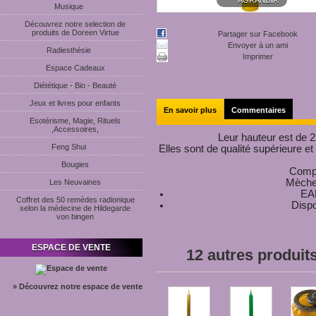
AGRANDIR
Musique
Découvrez notre selection de
produits de Doreen Virtue
Partager sur Facebook
Envoyer à un ami
Radiesthésie
Imprimer
Espace Cadeaux
Diététique - Bio - Beauté
Jeux et livres pour enfants
En savoir plus
Commentaires
Esotérisme, Magie, Rituels
,Accessoires,
Leur hauteur est de 22
Feng Shui
Elles sont de qualité supérieure e
Bougies
Compo
Mèch
Les Neuvaines
EA
Coffret des 50 remèdes radionique
Dis
selon la médecine de Hildegarde
von bingen
ESPACE DE VENTE
12 autres produit
» Découvrez notre espace de vente