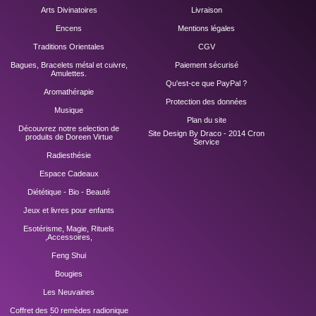
Arts Divinatoires
Livraison
Encens
Mentions légales
Traditions Orientales
CGV
Bagues, Bracelets métal et cuivre,
Paiement sécurisé
Amulettes.
Qu'est-ce que PayPal ?
Aromathérapie
Protection des données
Musique
Plan du site
Découvrez notre selection de
Site Design By Draco - 2014
Cron
produits de Doreen Virtue
Service
Radiesthésie
Espace Cadeaux
Diététique - Bio - Beauté
Jeux et livres pour enfants
Esotérisme, Magie, Rituels
,Accessoires,
Feng Shui
Bougies
Les Neuvaines
Coffret des 50 remèdes radionique