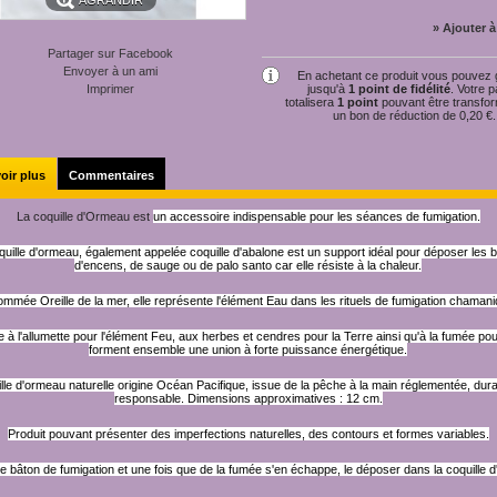
AGRANDIR
» Ajouter à
Partager sur Facebook
Envoyer à un ami
En achetant ce produit vous pouvez
Imprimer
jusqu'à
1
point de fidélité
. Votre p
totalisera
1
point
pouvant être transfo
un bon de réduction de
0,20 €
.
oir plus
Commentaires
La coquille d'Ormeau est
un accessoire indispensable pour les séances de fumigation.
quille d'ormeau, également appelée coquille d'abalone est un support idéal pour déposer les 
d'encens, de sauge ou de palo santo car elle résiste à la chaleur.
mmée Oreille de la mer, elle représente l'élément Eau dans les rituels de fumigation chaman
 à l'allumette pour l'élément Feu, aux herbes et cendres pour la Terre ainsi qu'à la fumée pour l
forment ensemble une union à forte puissance énergétiqu
e.
lle d'ormeau naturelle origine Océan Pacifique, issue de la pêche à la main réglementée, dura
responsable. Dimensions approximatives : 12 cm.
Produit pouvant présenter des imperfections naturelles, des contours et formes variables.
le bâton de fumigation et une fois que de la fumée s'en échappe, le déposer dans la coquille 