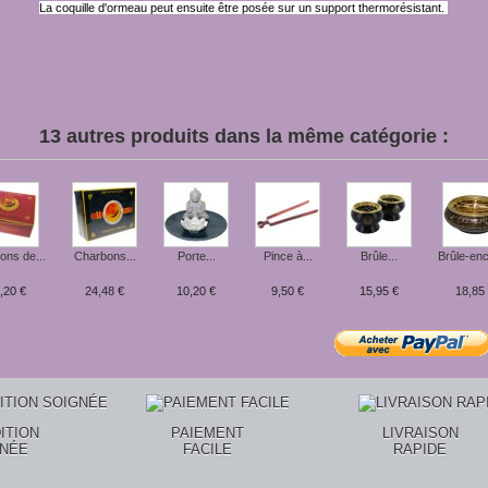
La coquille d'ormeau peut ensuite être posée sur un support thermorésistant.
13 autres produits dans la même catégorie :
ons de...
Charbons...
Porte...
Pince à...
Brûle...
Brûle-enc
,20 €
24,48 €
10,20 €
9,50 €
15,95 €
18,85
ITION
PAIEMENT
LIVRAISON
GNÉE
FACILE
RAPIDE