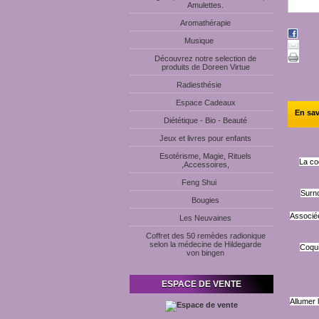
Amulettes.
Aromathérapie
Musique
Découvrez notre selection de
produits de Doreen Virtue
Radiesthésie
Espace Cadeaux
En sav
Diététique - Bio - Beauté
Jeux et livres pour enfants
Esotérisme, Magie, Rituels
La co
,Accessoires,
Feng Shui
Surno
Bougies
Associée
Les Neuvaines
Coffret des 50 remèdes radionique
selon la médecine de Hildegarde
Coqui
von bingen
ESPACE DE VENTE
Allumer 