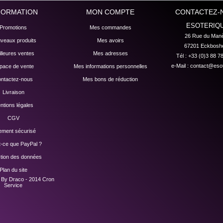
FORMATION
MON COMPTE
CONTACTEZ-
ESOTERIQ
Promotions
Mes commandes
26 Rue du Manè
veaux produits
Mes avoirs
67201 Eckbosh
lleures ventes
Mes adresses
Tél : +33 (0)3 88 7
e-Mail :
contact@esot
pace de vente
Mes informations personnelles
ntactez-nous
Mes bons de réduction
Livraison
ntions légales
CGV
ement sécurisé
t-ce que PayPal ?
ction des données
Plan du site
n By Draco - 2014
Cron
Service