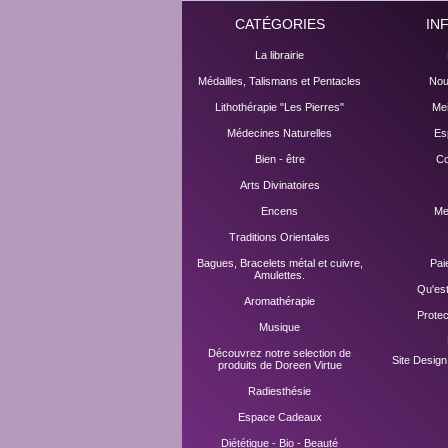
CATÉGORIES
IN
La librairie
Médailles, Talismans et Pentacles
Nou
Lithothérapie "Les Pierres"
Mei
Médecines Naturelles
Es
Bien - être
Co
Arts Divinatoires
Encens
Me
Traditions Orientales
Bagues, Bracelets métal et cuivre,
Pai
Amulettes.
Qu'es
Aromathérapie
Prote
Musique
Découvrez notre selection de
Site Desig
produits de Doreen Virtue
Radiesthésie
Espace Cadeaux
Diététique - Bio - Beauté