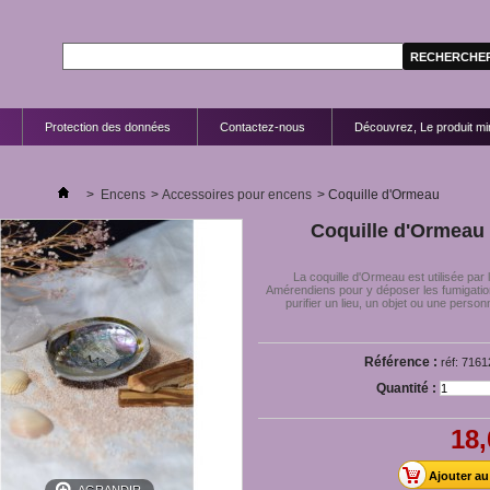
Protection des données
Contactez-nous
Découvrez, Le produit mir
>
Encens
>
Accessoires pour encens
>
Coquille d'Ormeau
Coquille d'Ormeau
La coquille d'Ormeau est utilisée par 
Amérendiens pour y déposer les fumigati
purifier un lieu, un objet ou une personn
Référence :
réf: 7161
Quantité :
18,