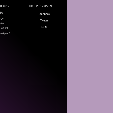
NOUS
NOUS SUIVRE
UA
Facebook
ge

Twitter
eim
RSS
8 48 43
eriqua.fr