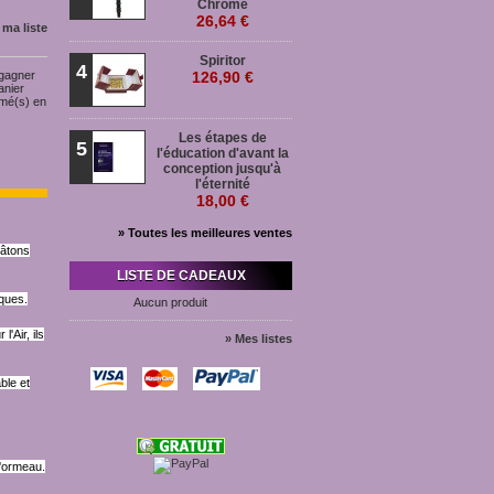
Chromé
26,64 €
 ma liste
Spiritor
4
 gagner
126,90 €
anier
rmé(s) en
Les étapes de
5
l'éducation d'avant la
conception jusqu'à
l'éternité
18,00 €
» Toutes les meilleures ventes
bâtons
LISTE DE CADEAUX
iques.
Aucun produit
'Air, ils
» Mes listes
ble et
d'ormeau.