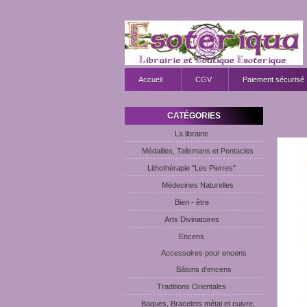
Accueil
CGV
Paiement sécurisé
CATÉGORIES
La librairie
Médailles, Talismans et Pentacles
Lithothérapie "Les Pierres"
Médecines Naturelles
Bien - être
Arts Divinatoires
Encens
Accessoires pour encens
Bâtons d'encens
Traditions Orientales
Bagues, Bracelets métal et cuivre,