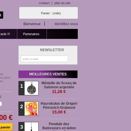
contact
plan du site
Panier :
(vide)
Bienvenue
Identifiez-vous
acle !!!
Partenaires
NEWSLETTER
les
MEILLEURES VENTES
ons pour
e...
Médaille du Sceau de
1
Salomon argentée
11,28 €
2
Hayrukulus de Grigori
2
Petrovich Grabovoï
15,00 €
00 €
Pendule des
3
Batisseurs en laiton