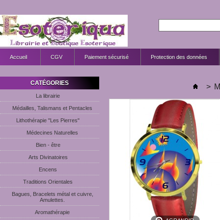
Accueil
CGV
Paiement sécurisé
Protection des données
CATÉGORIES
>
M
La librairie
Médailles, Talismans et Pentacles
Lithothérapie "Les Pierres"
Médecines Naturelles
Bien - être
Arts Divinatoires
Encens
Traditions Orientales
Bagues, Bracelets métal et cuivre,
Amulettes.
Aromathérapie