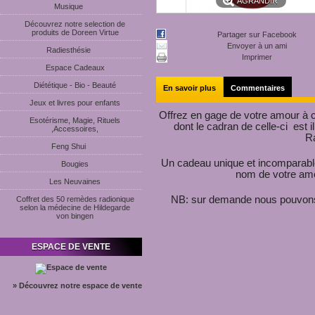
AGRANDIR
Musique
Découvrez notre selection de
produits de Doreen Virtue
Partager sur Facebook
Envoyer à un ami
Radiesthésie
Imprimer
Espace Cadeaux
Diététique - Bio - Beauté
En savoir plus
Commentaires
Jeux et livres pour enfants
Offrez en gage de votre amour à 
Esotérisme, Magie, Rituels
dont le cadran de celle-ci est 
,Accessoires,
Ra
Feng Shui
Un cadeau unique et incomparable
Bougies
nom de votre amou
Les Neuvaines
NB: sur demande nous pouvons c
Coffret des 50 remèdes radionique
selon la médecine de Hildegarde
von bingen
ESPACE DE VENTE
» Découvrez notre espace de vente