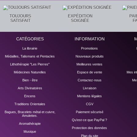
TOUJOURS
EXPÉDITION
PA
SATISFAIT
SOIGNÉE
F
CATÉGORIES
INFORMATION
La librairie
Promotions
Médailles, Talismans et Pentacles
Nouveaux produits
Lithothérapie "Les Pierres"
Meilleures ventes
Médecines Naturelles
Espace de vente
Mes in
Bien - être
Contactez-nous
Mes
Arts Divinatoires
Livraison
Encens
Mentions légales
Traditions Orientales
CGV
Bagues, Bracelets métal et cuivre,
Paiement sécurisé
Amulettes.
Qu'est-ce que PayPal ?
Aromathérapie
Protection des données
Musique
Plan du site